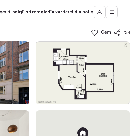
ger til salg
Find mægler
Få vurderet din bolig
Åbn
Besøg
hovedmen
Mit
Nybolig
Gem
Del