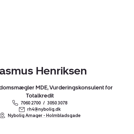
asmus Henriksen
endomsmægler MDE, Vurderingskonsulent for
Totalkredit
7060 2700
3050 3078
rh4@nybolig.dk
Nybolig Amager - Holmbladsgade