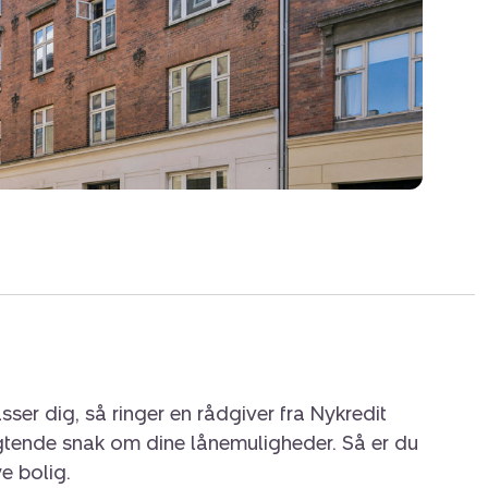
, caféer, specialbutikker og områdets mange
på en rolig og charmerende gade, der er kendt
ære og stærke lokalmiljø.
 attraktiv beliggenhed, flot stand og adgang
rfekt til dig, der ønsker at bo centralt med
en for døren.
sser dig, så ringer en rådgiver fra Nykredit
igtende snak om dine lånemuligheder. Så er du
ye bolig.