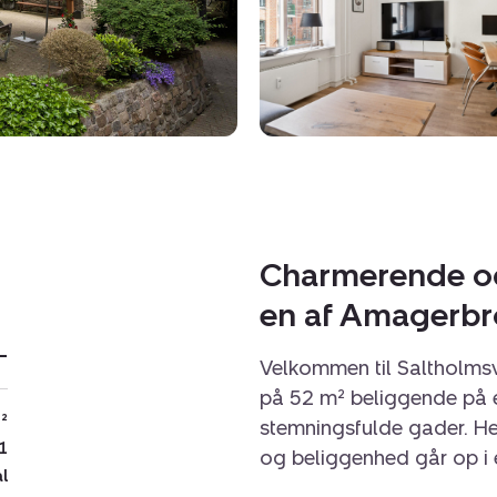
Charmerende og 
en af Amagerbr
-
Velkommen til Saltholmsve
på 52 m² beliggende på 
²
stemningsfulde gader. Her
1
og beliggenhed går op i 
al