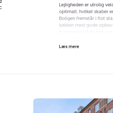
2
Lejligheden er utrolig v
C
optimalt, hvilket skaber
Boligen fremstår i flot s
køkken med gode opbevar
hverdagen både nem og f
De lyse opholdsrum ska
Udvid/skjul
de klassiske detaljer og 
tekst
for både singlen, parret 
Som beboer får du adgan
masser af grønne områder,
byen. Her er gode mulig
naboerne og hyggelige 
Beliggenheden er særdeles