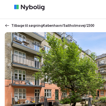
Tilbage til søgning
København
/
Saltholmsvej
/
2300