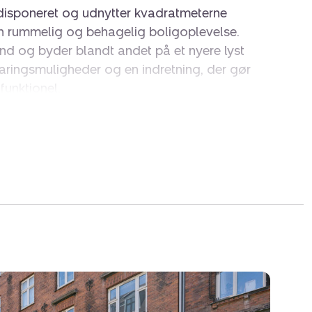
eldisponeret og udnytter kvadratmeterne
 en rummelig og behagelig boligoplevelse.
tand og byder blandt andet på et nyere lyst
ingsmuligheder og en indretning, der gør
unktionel.
ber en varm og indbydende atmosfære, mens
den gode planløsning gør lejligheden attraktiv
eller førstegangskøberen.
g til en stor og hyggelig fællesgård med
 der fungerer som et naturligt frirum midt i
heder for både afslapning, samvær med
sommerdage under åben himmel.
 eftertragtet med kort afstand til