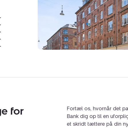
Amagerbro Metro, indkøb
tilbud. Samtidig bor du 
for sin hyggelige atmosf
-
-
En skøn lejlighed med en
-
til grønne omgivelser – pe
-
-
byens muligheder lige ud
e for
Fortæl os, hvornår det pa
Bank dig op til en uforpl
et skridt tættere på din n