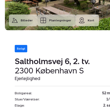
Billeder
Plantegninger
Kort
Solgt
Saltholmsvej 6, 2. tv.
2300 København S
Ejerlejlighed
Boligareal:
52 m
Stue/Værelser:
1/
Etage:
2. s