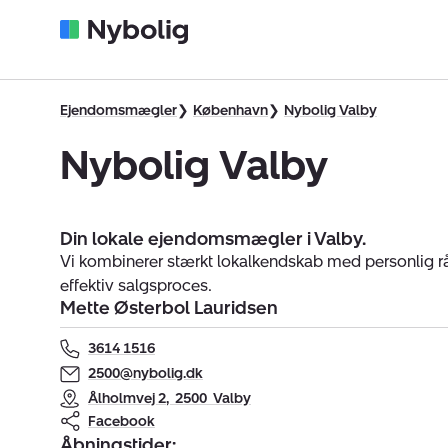
Ejendomsmægler
København
Nybolig Valby
Nybolig Valby
Din lokale ejendomsmægler i Valby.
Vi kombinerer stærkt lokalkendskab med personlig r
effektiv salgsproces.
Mette Østerbol Lauridsen
3614 1516
2500@nybolig.dk
Ålholmvej 2
,
2500
Valby
Facebook
Åbningstider: