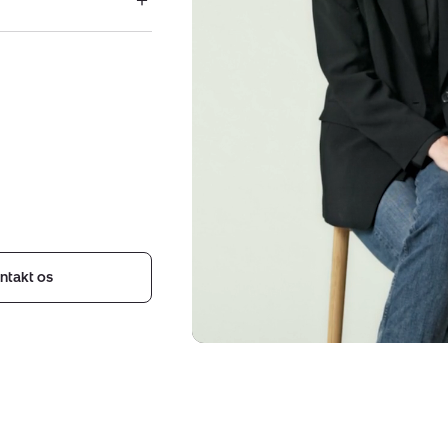
ntakt os
Indehavere
af
ejendomsmægler
Nybolig