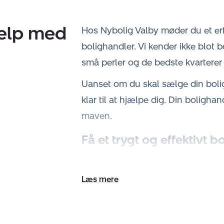
jælp med
Hos Nybolig Valby møder du et erf
bolighandler. Vi kender ikke blot
små perler og de bedste kvarterer i
Uanset om du skal sælge din bolig 
klar til at hjælpe dig. Din bolighan
maven.
Få et trygt og effektivt b
At sælge sin bolig er en stor beslu
gennemsigtigt forløb. Hos Nybolig
Udvid/skjul
salgsvurdering
, hvor vi vurderer 
tekst
forhold.