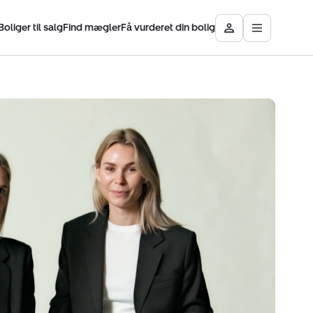
Boliger til salg
Find mægler
Få vurderet din bolig
Åbn
Besøg
hovedmen
Mit
Nybolig