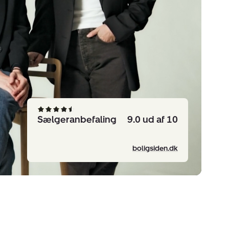
Sælgeranbefaling
9.0 ud af 10
boligsiden.dk