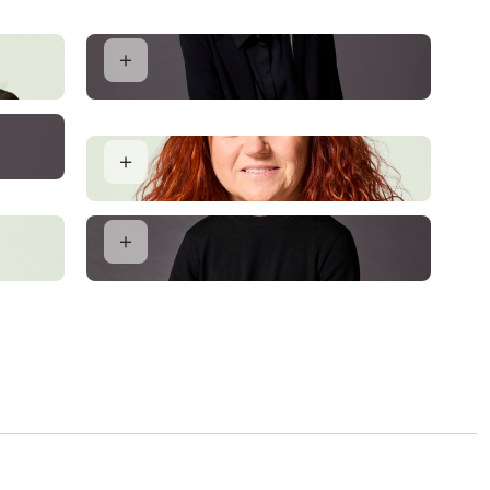
Mette Østerbol Lauridsen
Indehaver og Ejendomsmægler MDE
Malene Sigsgaard Claesen
Adminstrationschef
Frederik Kringhøj
Assistent