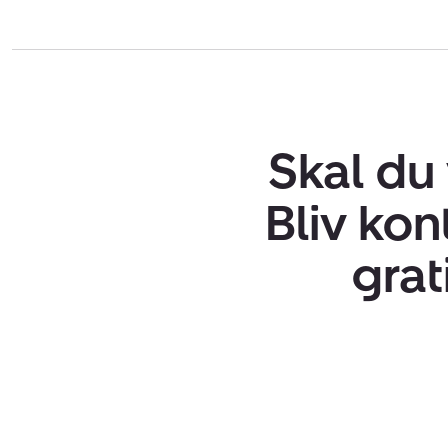
Skal du
Bliv kon
grat