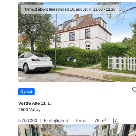
Ejerlejlighed:
Tilmeld åbent hus
søndag 16. august kl. 12.00 - 12.20
Vestre
Allé
11,
1.,
2500
Valby
Bolig e
under
Nyhed
favori
Vestre Allé 11, 1.
2500 Valby
2
5.750.000
|
Ejerlejlighed
|
3 vær.
|
76 m
|
Ejerlejlighed:
Vigerslev