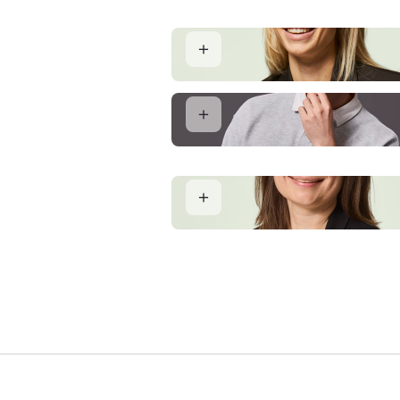
Valby
Olivia Sjögren
Partner og Ejendomsmægler MDE
Nicolas Siesbye Suhr
Salg og Vurdering
Henriette Buch Petersen
Salgskoordinator