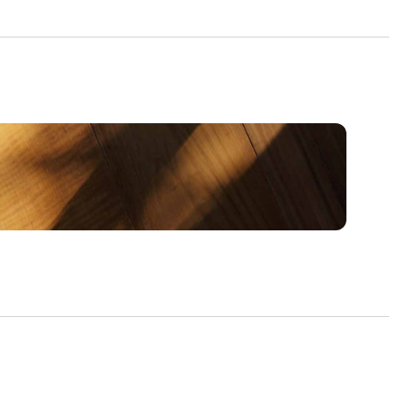
sentation af relevante emner.
ninger.
er og vurdering af renoveringsmuligheder.
andling.
len, så du er sikret i handlen.
arked kan vi hjælpe dig med at finde den helt
mer om ejerlejlighed, rækkehus eller
 at bo
ling, hvor historiske områder møder moderne