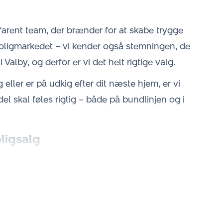
arent team, der brænder for at skabe trygge
 boligmarkedet – vi kender også stemningen, de
 Valby, og derfor er vi det helt rigtige valg.
eller er på udkig efter dit næste hjem, er vi
del skal føles rigtig
–
både på bundlinjen og i
oligsalg
tning, og vi forstår vigtigheden af et nemt og
 Valby tilbyder vi en
gratis og uforpligtende
din boligs værdi ud fra markedets aktuelle