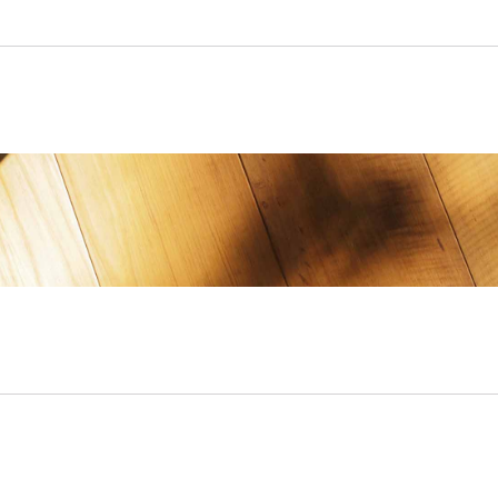
hjælper med:
Afklaring af boligbehov og præ
Private og guidede boligfremvis
Gennemgang af tilstandsrapport
Strategisk sparring ifm. prisforh
Juridisk gennemgang af købsafta
Med vores indsigt i Valbys boligm
rigtige bolig – uanset om du drøm
andelsbolig.
Valby – et fantastisk sted
Valby er en bydel i rivende udvik