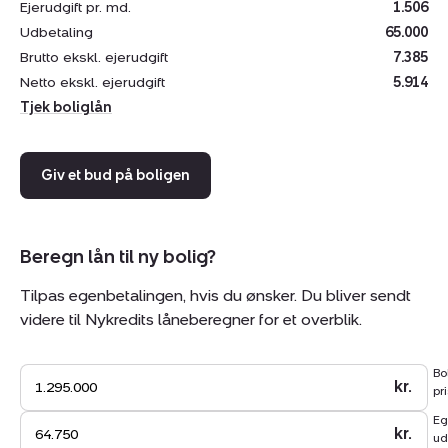
Ejerudgift pr. md.
1.506
Overdækket terrasse.
Udbetaling
65.000
Brutto ekskl. ejerudgift
7.385
Netto ekskl. ejerudgift
5.914
Sommerhuset her indbyder til hyggelige og
Tjek boliglån
afslappende stunder, og med beliggenheden er du
nærbeliggende Bork Havn hvor du kan tilbringe mange
hyggelige stunder ved havnemiljøet eller det lave
Giv et bud på boligen
fjordvand, som er særdeles kendt for de gode forhold
for bl.a. surfing og sejlads.
Et naturområde du ikke vil gå klip af, så bestil din
Beregn lån til ny bolig?
fremvisning allerede nu, 75 21 24 24.
Tilpas egenbetalingen, hvis du ønsker. Du bliver sendt
videre til Nykredits låneberegner for et overblik.
Bo
kr.
pri
Eg
kr.
ud