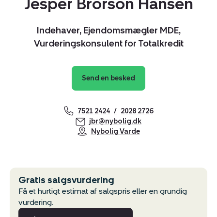
Jesper Brorson Hansen
Indehaver, Ejendomsmægler MDE,
Vurderingskonsulent for Totalkredit
Send en besked
7521 2424
2028 2726
jbr@nybolig.dk
Kopier link
Nybolig Varde
Del via mail
Gratis salgsvurdering
Få et hurtigt estimat af salgspris eller en grundig
vurdering.