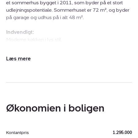
et sommerhus bygget i 2011, som byder på et stort
udlejningspotentiale. Sommerhuset er 72 m², og byder
på garage og udhus på i alt 48 m².
Indvendigt:
Moderne køkken i lys stil.
Alrum med brændeovn og plads til hygge.
Stue i et med alrum, og køkken.
Udvid/skjul
Større badeværelse i flot moderne stil.
tekst
2 store værelser
Hobbyrum/aktivitetsrum
Gæste toilet.
Entré.
Garage anvendes til aktivitetsrum.
Økonomien i boligen
Udvendigt:
Stor naturgrund i hyggelig stil.
Kontantpris
1.295.000
Store terrassearealer.