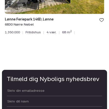
Lønne Feriepark 146D, Lønne
Lø
6830 Nørre Nebel
68
2
1.350.000
|
Fritidshus
|
4 vær.
|
68 m
|
1.
Tilmeld dig Nyboligs nyhedsbrev
Din email:
Dit navn: