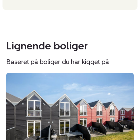
Lignende boliger
Baseret på boliger du har kigget på
Fritidshus:
Fr
Lønne
L
Feriepark
Fe
146D,
1
Lønne,
Lø
6830
6
Nørre
Nø
Nebel
N