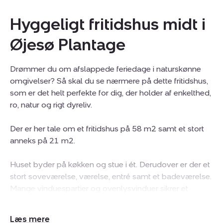
Hyggeligt fritidshus midt i
Øjesø Plantage
Drømmer du om afslappede feriedage i naturskønne
omgivelser? Så skal du se nærmere på dette fritidshus,
som er det helt perfekte for dig, der holder af enkelthed,
ro, natur og rigt dyreliv.
Der er her tale om et fritidshus på 58 m2 samt et stort
anneks på 21 m2.
Huset byder på køkken og stue i ét. Derudover er der et
stort soveværelse, værelse, entré samt et badeværelse.
Mange vinduespartier og ovenlysvinduer sikrer et
generøst lysindfald, der får fritidshuset til at virke åbnet
og indbydende. Huset forkæler dig også med en
Udvid/skjul