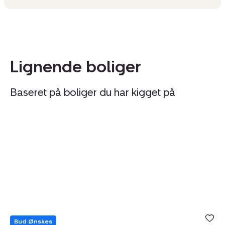
Lignende boliger
Baseret på boliger du har kigget på
Fritidshus:
Fr
Gatten
Go
Møllevej
10
83,
Ga
Gatten,
9
9640
Fa
Farsø
Bud Ønskes