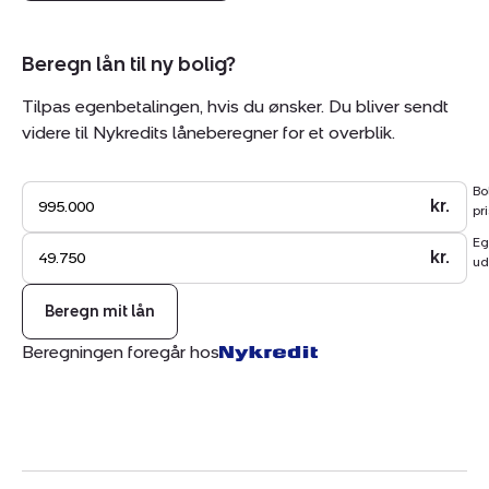
Mulighed for bådplads i Sjørup sø, som ligger få
hundrede meter fra ejendommen.
Beregn lån til ny bolig?
Her får du med andre ord en charmerende
Tilpas egenbetalingen, hvis du ønsker. Du bliver sendt
fritidsejendom i fredelige, naturskønne omgivelser.
videre til Nykredits låneberegner for et overblik.
Kontakt os for en fremvisning.
Bo
kr.
pri
Eg
kr.
ud
Beregn mit lån
Beregningen foregår hos