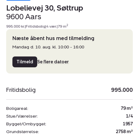
Lobelievej 30, Søttrup
9600 Aars
2
995.000 kr.
|
Fritidsbolig
|
4 vær.
|
79 m
Næste åbent hus med tilmelding
Mandag d. 10. aug. kl. 10:00 - 16:00
Tilmeld
Se flere datoer
Fritidsbolig
995.000
Boligareal:
79 m²
Stue/Værelser:
1/4
Bygget/Ombygget:
1957
Grundstørrelse:
2758 m²