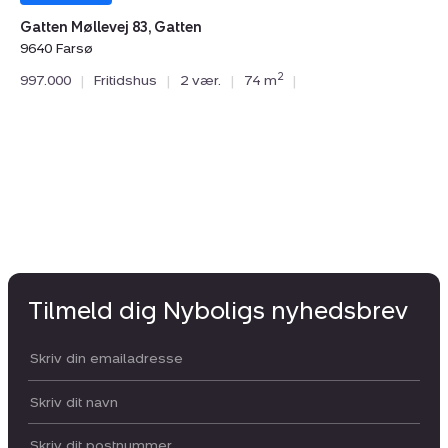
Gatten Møllevej 83, Gatten
9640 Farsø
Go
2
997.000
|
Fritidshus
|
2 vær.
|
74 m
|
96
99
Tilmeld dig Nyboligs nyhedsbrev
Din email:
Dit navn:
Postnummer