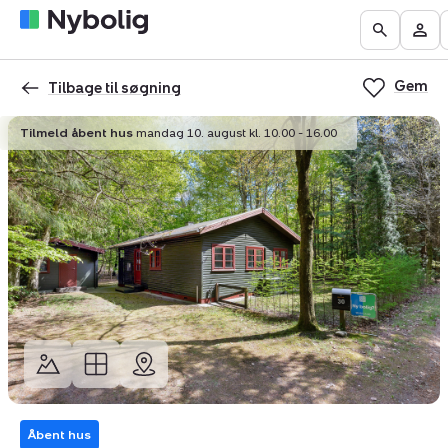
Boliger
Find
Få
Go
Be
til
mægler
vurderet
to
Mit
salg
din
Gem
the
Nyb
Tilbage til søgning
bolig
Search
Tilmeld åbent hus
mandag 10. august kl. 10.00 - 16.00
page
Åbent hus