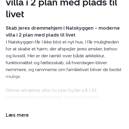
villa i 2 plan med plads til
livet
Skab jeres drømmehjem i Natskyggen – moderne
villa i 2 plan med plads til livet
I Natskyggen får I ikke blot et nyt hus, I får muligheden
for at skabe et hjem, der afspejler jeres ønsker, behov
og livsstil. Her er der tænkt over både arkitektur,
funktionalitet og fællesskab, så hverdagen bliver
nemmere, og rammerne om familielivet bliver de bedst
mulige.
Denne attraktive villa i to plan byder på 151
velindrettede kvadratmeter, hvor hver eneste
kvadratmeter er udnyttet med fokus på moderne
familieliv. Samtidig får I mulighed for at få indflydelse på
Udvid/skjul
udvalgte materialer og løsninger, så boligen får netop
tekst
det udtryk og den indretning, der passer til jer.