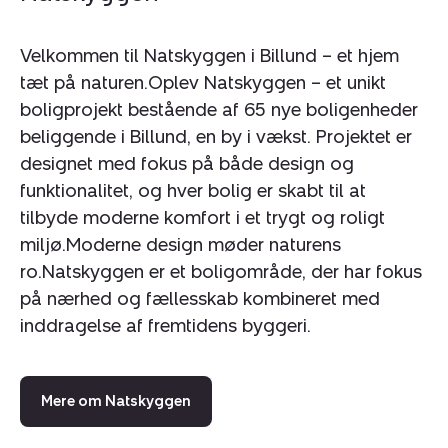
I integreret carport samt tilhørende skur med god plads
til cykler, haveredskaber og opbevaring. Der gøres klar
Velkommen til Natskyggen i Billund – et hjem
så el-bilen kan lade.
tæt på naturen.Oplev Natskyggen – et unikt
boligprojekt bestående af 65 nye boligenheder
På førstesalen mødes I af en veldisponeret
beliggende i Billund, en by i vækst. Projektet er
værelsesafdeling med hele fire værelser. Stort walk-in
closet, som skaber ekstra komfort i hverdagen. Etagens
designet med fokus på både design og
badeværelse er centralt placeret, så det er let
funktionalitet, og hver bolig er skabt til at
tilgængeligt for hele familien.
tilbyde moderne komfort i et trygt og roligt
miljø.Moderne design møder naturens
Natskyggen er skabt med ambitionen om at forene
ro.Natskyggen er et boligområde, der har fokus
moderne boligdrømme med nærhed til naturen og et
på nærhed og fællesskab kombineret med
stærkt lokalt fællesskab. Området er omgivet af grønne
inddragelse af fremtidens byggeri.
arealer, stiforbindelser og rolige omgivelser, samtidig
med at I har kort afstand til Billunds mange tilbud. Her
får børnene trygge rammer at vokse op i, mens de
voksne kan nyde fordelene ved en nyopført bolig med
Mere om Natskyggen
høj komfort og minimal vedligeholdelse.