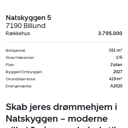
Natskyggen 5
7190 Billund
Rækkehus
3.795.000
Boligareal:
151 m²
Stue/Værelser:
1/5
Plan:
2 plan
Bygget/Ombygget:
2027
Grundstørrelse:
419 m²
Energimærke:
A2020
Skab jeres drømmehjem i
Natskyggen – moderne