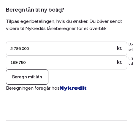
Beregn lån til ny bolig?
Tilpas egenbetalingen, hvis du ønsker. Du bliver sendt
videre til Nykredits låneberegner for et overblik.
Bo
kr.
pri
Eg
kr.
ud
Beregn mit lån
Beregningen foregår hos