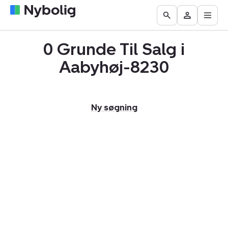
Åbn
Boliger
Find
Få
Go
Besøg
hove
til
mægler
vurderet
to
Mit
salg
din
0 Grunde Til Salg i
the
Nybolig
bolig
Search
Aabyhøj-8230
page
Ny søgning