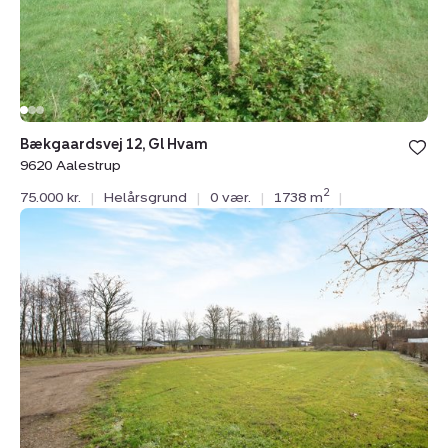
Bækgaardsvej 12, Gl Hvam
9620 Aalestrup
2
75.000 kr.
|
Helårsgrund
|
0 vær.
|
1738 m
|
Helårsgrund:
Thorsgade
10,
Hvam
st.
by,
9620
Aalestrup