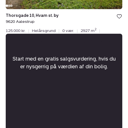
Thorsgade 10, Hvam st. by
9620 Aalestrup
2
125.000 kr.
|
Helårsgrund
|
0 vær.
|
2927 m
|
Hvad er din bolig værd?
Start med en gratis salgsvurdering, hvis du
er nysgerrig på værdien af din bolig.