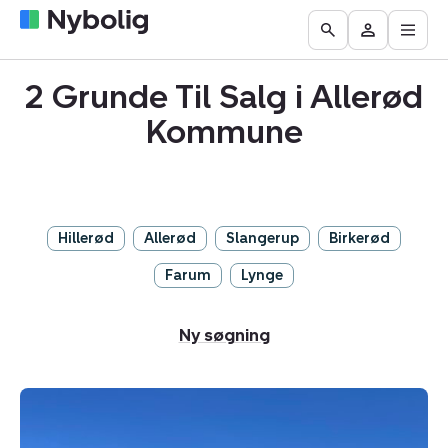
Åbn
Boliger
Find
Få
Go
Besøg
hove
til
mægler
vurderet
to
Mit
salg
din
2 Grunde Til Salg i Allerød
the
Nybolig
bolig
Search
Kommune
page
Hillerød
Allerød
Slangerup
Birkerød
Farum
Lynge
Ny søgning
Helårsgrund:
Helsingørsgade