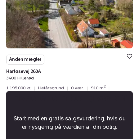
Anden mægler
Harløsevej 260A
3400 Hillerød
2
1.195.000 kr.
|
Helårsgrund
|
0 vær.
|
910 m
|
Hvad er din bolig værd?
Start med en gratis salgsvurdering, hvis du
er nysgerrig på værdien af din bolig.