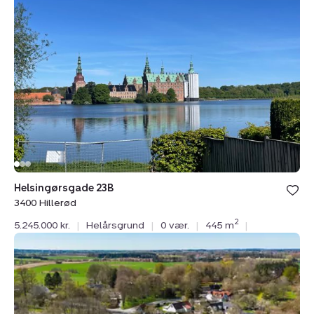
23B,
3400
Hillerød
Helsingørsgade 23B
3400 Hillerød
2
5.245.000 kr.
|
Helårsgrund
|
0 vær.
|
445 m
|
Helårsgrund:
Harløsevej
260A,
3400
Hillerød