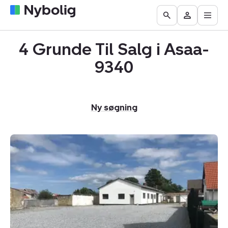
Åbn
Boliger
Find
Få
Go
Besøg
hove
til
mægler
vurderet
to
Mit
salg
din
4 Grunde Til Salg i Asaa-
the
Nybolig
bolig
Search
9340
page
Ny søgning
Helårsgrund:
Søgade
5,
9340
Asaa