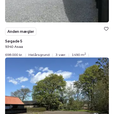
Anden mægler
Søgade 5
9340 Asaa
2
698.000 kr.
|
Helårsgrund
|
3 vær.
|
1490 m
|
Helårsgrund:
Rusen
4,
9340
Asaa