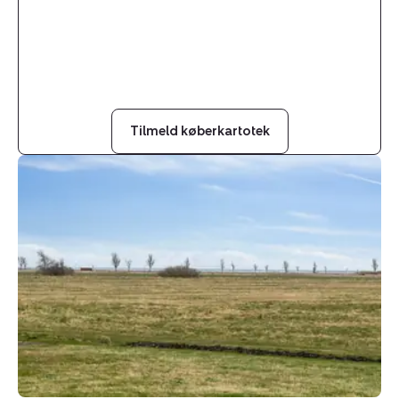
Tilmeld køberkartotek
Helårsgrund:
Strandvænget
12,
9340
Asaa