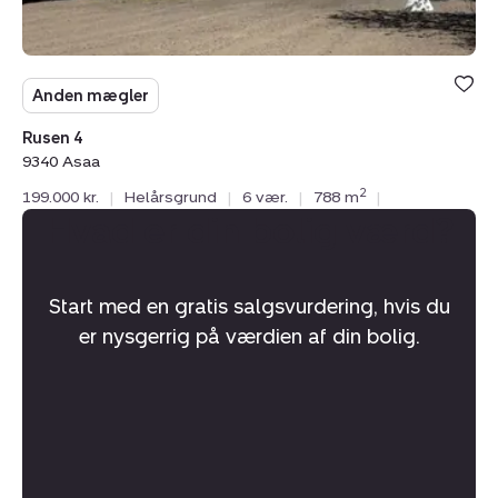
Anden mægler
Rusen 4
9340 Asaa
2
199.000 kr.
|
Helårsgrund
|
6 vær.
|
788 m
|
Hvad er din bolig værd?
Start med en gratis salgsvurdering, hvis du
er nysgerrig på værdien af din bolig.