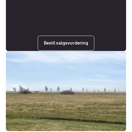
Bestil salgsvurdering
Helårsgrund:
Strandvænget
10,
9340
Asaa