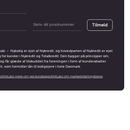
Postnummer
Tilmeld
skab
–
Nybolig er ejet af Nykredit, og hovedparten af Nykredit er ejet
g for kunder i Nykredit og Totalkredit. Den bygger på principper om,
får glæde af tilskuddet fra foreningen i form af kunderabatter.
, som formidler lån til boligejere i hele Danmark.
litik
Læs mere om persondatapolitik
Læs om markedsføringsbreve