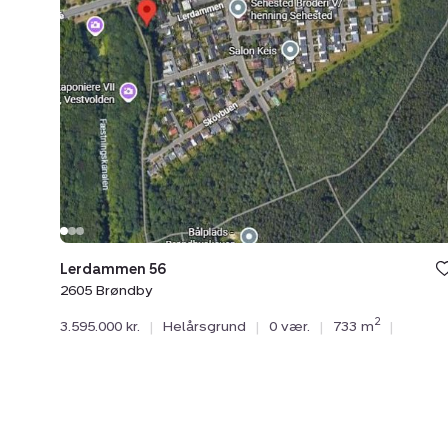
Brøndby
Lerdammen 56
2605 Brøndby
2
3.595.000 kr.
|
Helårsgrund
|
0 vær.
|
733 m
|