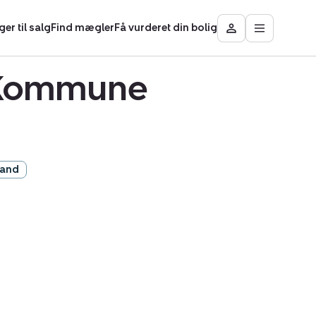
ger til salg
Find mægler
Få vurderet din bolig
Åbn
Besøg
hovedmen
Mit
Nybolig
y Kommune
rand