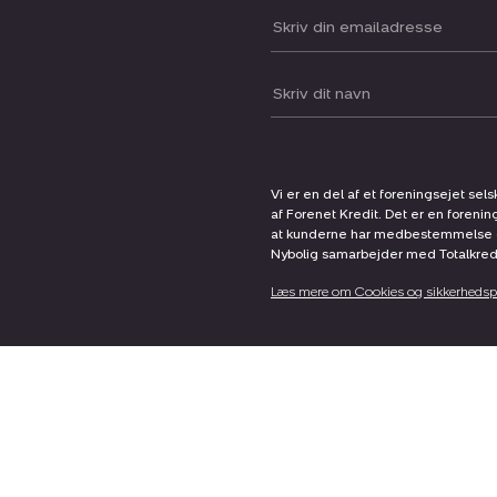
Din email:
Dit navn:
Vi er en del af et foreningsejet sel
af Forenet Kredit. Det er en forenin
at kunderne har medbestemmelse og 
Nybolig samarbejder med Totalkredit
Læs mere om Cookies og sikkerhedspo