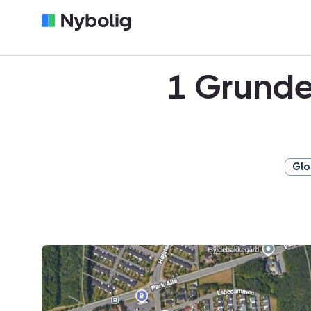
1 Grunde
Glo
Helårsgrund:
Lerdammen
56,
2605