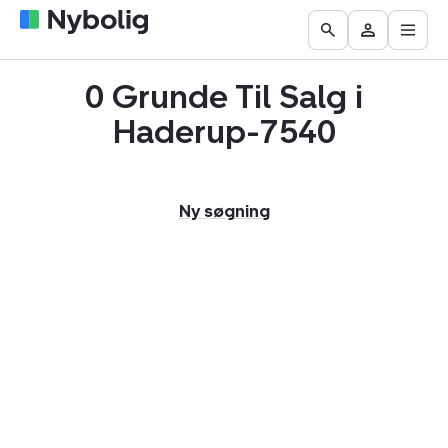
Åbn
Boliger
Find
Få
Go
Besøg
hove
til
mægler
vurderet
to
Mit
salg
din
0 Grunde Til Salg i
the
Nybolig
bolig
Search
Haderup-7540
page
Ny søgning