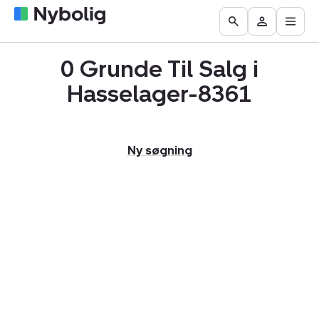
Åbn
Boliger
Find
Få
Go
Besøg
hove
til
mægler
vurderet
to
Mit
salg
din
0 Grunde Til Salg i
the
Nybolig
bolig
Search
Hasselager-8361
page
Ny søgning