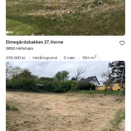
Elmegårdsbakken 27, Horne
9850 Hirtshals
2
395.000 kr.
|
Helårsgrund
|
0 vær.
|
954 m
|
Helårsgrund:
Højvangen
1,
9850
Hirtshals