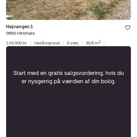
Højvangen 1
9850 Hirtshals
2
145.000 kr.
|
Helårsgrund
|
0 vær.
|
818 m
|
Hvad er din bolig værd?
Start med en gratis salgsvurdering, hvis du
er nysgerrig på værdien af din bolig.