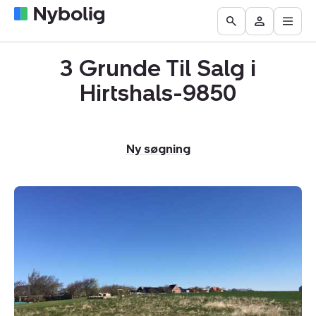
Åbn
Boliger
Find
Få
Go
Besøg
hove
til
mægler
vurderet
to
Mit
salg
din
3 Grunde Til Salg i
the
Nybolig
bolig
Search
Hirtshals-9850
page
Ny søgning
Helårsgrund:
Elmegårdsbakken
27,
Horne,
9850
Hirtshals