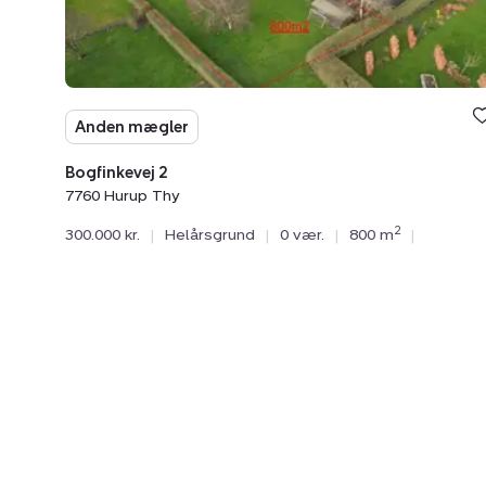
Anden mægler
Bogfinkevej 2
7760 Hurup Thy
2
300.000 kr.
|
Helårsgrund
|
0 vær.
|
800 m
|