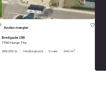
Anden mægler
Bredgade 188
7760 Hurup Thy
2
289.000 kr.
|
Helårsgrund
|
0 vær.
|
940 m
|