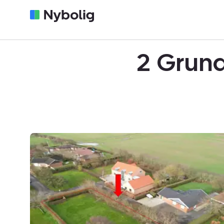
2 Grund
Helårsgrund:
Bogfinkevej
2,
7760
Hurup
Thy