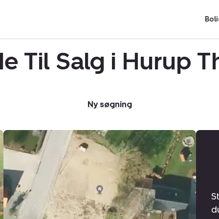
Boli
e Til Salg i Hurup 
Ny søgning
Helårsgrund:
Bredgade
188,
7760
Hurup
Thy
S
d