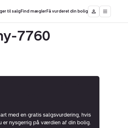
ger til salg
Find mægler
Få vurderet din bolig
Åbn
Besøg
hovedmen
Mit
Nybolig
Thy-7760
Hvad er din bolig
værd?
tart med en gratis salgsvurdering, hvis
u er nysgerrig på værdien af din bolig.