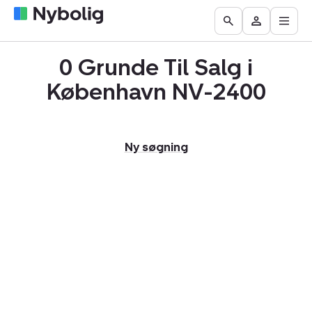
Åbn
Boliger
Find
Få
Go
Besøg
hove
til
mægler
vurderet
to
Mit
salg
din
0 Grunde Til Salg i
the
Nybolig
bolig
Search
København NV-2400
page
Ny søgning