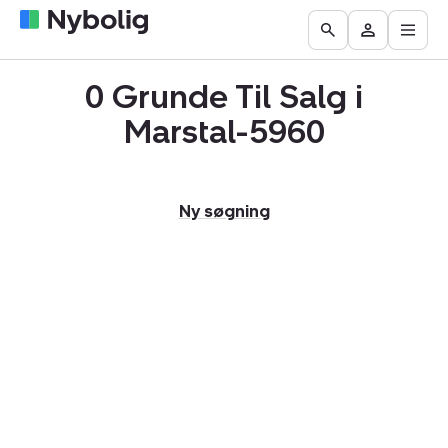
Åbn
Boliger
Find
Få
Go
Besøg
hove
til
mægler
vurderet
to
Mit
salg
din
0 Grunde Til Salg i
the
Nybolig
bolig
Search
Marstal-5960
page
Ny søgning