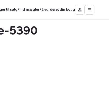
ger til salg
Find mægler
Få vurderet din bolig
Åbn
Besøg
hovedmen
Mit
Nybolig
te-5390