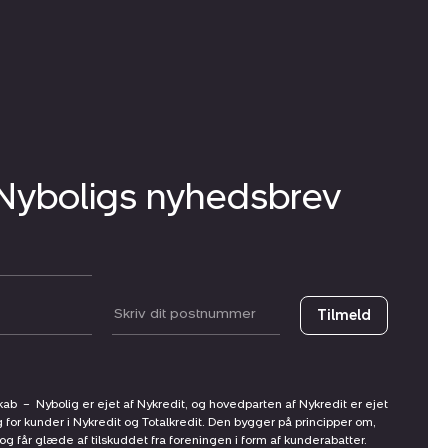
 Nyboligs nyhedsbrev
Postnummer
Tilmeld
skab
–
Nybolig er ejet af Nykredit, og hovedparten af Nykredit er ejet
g for kunder i Nykredit og Totalkredit. Den bygger på principper om,
får glæde af tilskuddet fra foreningen i form af kunderabatter.