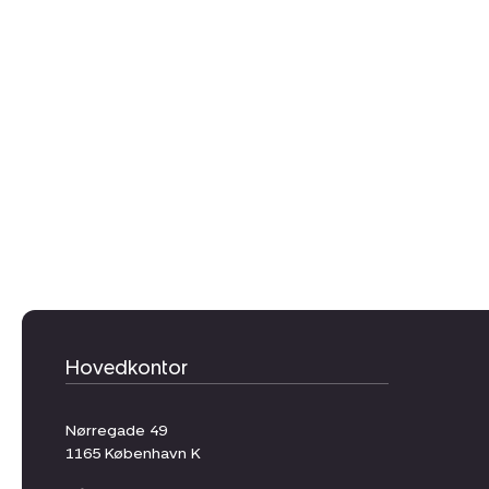
Hovedkontor
Nørregade 49
1165
København K