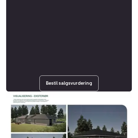
Bestil salgsvurdering
Helårsgrund:
Pilsgårdvej
8,
5800
Nyborg