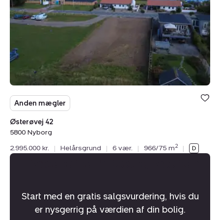
Nyborg
Anden mægler
Østerøvej 42
5800 Nyborg
2
2.995.000 kr.
|
Helårsgrund
|
6 vær.
|
966/75 m
|
Hvad er din bolig værd?
Start med en gratis salgsvurdering, hvis du
er nysgerrig på værdien af din bolig.