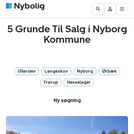
Åbn
Boliger
Find
Få
Go
Besøg
hove
til
mægler
vurderet
to
Mit
salg
din
5 Grunde Til Salg i Nyborg
the
Nybolig
bolig
Search
Kommune
page
Ullerslev
Langeskov
Nyborg
Ørbæk
Frørup
Hesselager
Ny søgning
Helårsgrund:
Purreskovvej