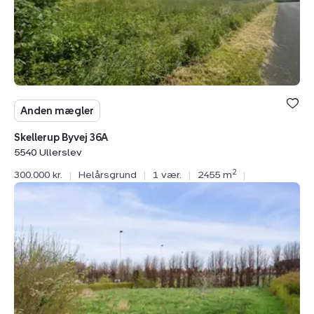
Anden mægler
Skellerup Byvej 36A
5540 Ullerslev
2
300.000 kr.
|
Helårsgrund
|
1 vær.
|
2455 m
|
Helårsgrund:
Tingstedet
11,
5874
Hesselager