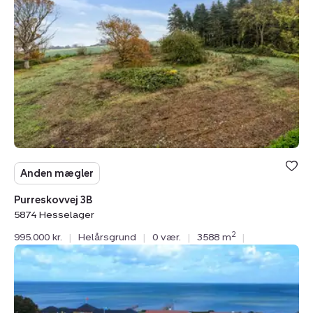
3B,
5874
Hesselager
Anden mægler
Purreskovvej 3B
5874 Hesselager
2
995.000 kr.
|
Helårsgrund
|
0 vær.
|
3588 m
|
Helårsgrund:
Østerøvej
42,
5800