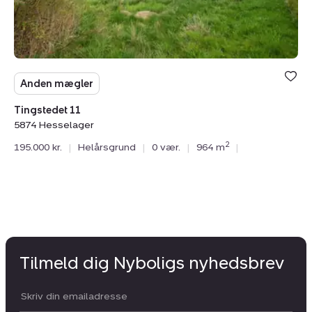
Anden mægler
Tingstedet 11
5874 Hesselager
2
195.000 kr.
|
Helårsgrund
|
0 vær.
|
964 m
|
Tilmeld dig Nyboligs nyhedsbrev
Din email: