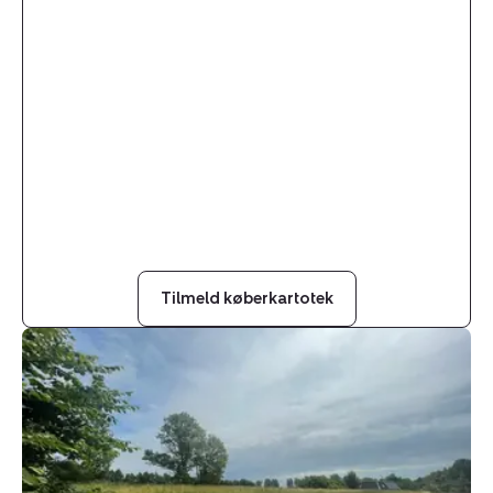
Tilmeld køberkartotek
Helårsgrund:
Skellerup
Byvej
36A,
5540
Ullerslev