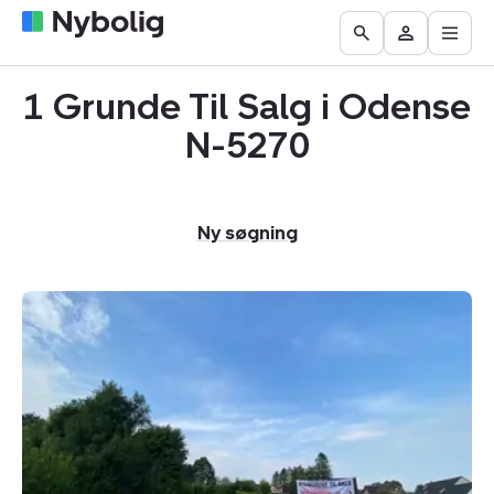
Åbn
Boliger
Find
Få
Go
Besøg
hove
til
mægler
vurderet
to
Mit
salg
din
1 Grunde Til Salg i Odense
the
Nybolig
bolig
Search
N-5270
page
Ny søgning
Helårsgrund:
Allesø-
Norden
2,
Allesø,
5270
Odense
N