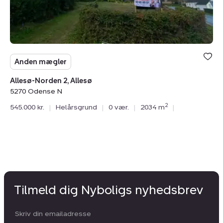
Anden mægler
Allesø-Norden 2, Allesø
5270 Odense N
2
545.000 kr.
|
Helårsgrund
|
0 vær.
|
2034 m
|
Tilmeld dig Nyboligs nyhedsbrev
Din email: