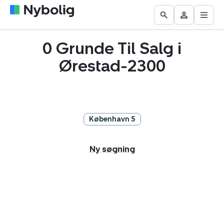
Åbn
Boliger
Find
Få
Go
Besøg
hove
til
mægler
vurderet
to
Mit
salg
din
0 Grunde Til Salg i
the
Nybolig
bolig
Search
Ørestad-2300
page
København S
Ny søgning