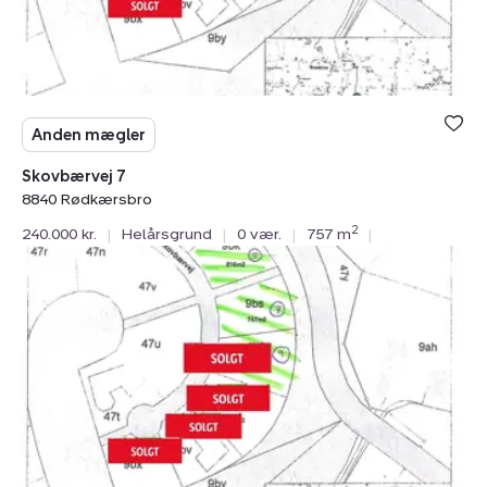
Anden mægler
Skovbærvej 7
8840 Rødkærsbro
2
240.000 kr.
|
Helårsgrund
|
0 vær.
|
757 m
|
Helårsgrund:
Skovbærvej
5,
8840
Rødkærsbro