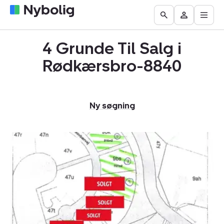
Åbn
Boliger
Find
Få
Go
Besøg
hove
til
mægler
vurderet
to
Mit
salg
din
4 Grunde Til Salg i
the
Nybolig
bolig
Search
Rødkærsbro-8840
page
Ny søgning
Helårsgrund:
Skovbærvej
7,
8840
Rødkærsbro