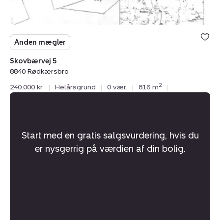
Anden mægler
Skovbærvej 5
8840 Rødkærsbro
2
240.000 kr.
|
Helårsgrund
|
0 vær.
|
816 m
|
Hvad er din bolig værd?
Start med en gratis salgsvurdering, hvis du
er nysgerrig på værdien af din bolig.