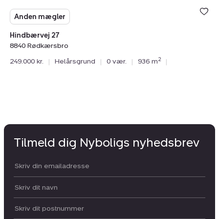
Anden mægler
Hindbærvej 27
8840 Rødkærsbro
2
249.000 kr.
|
Helårsgrund
|
0 vær.
|
936 m
|
Tilmeld dig Nyboligs nyhedsbrev
Din email:
Dit navn:
Postnummer