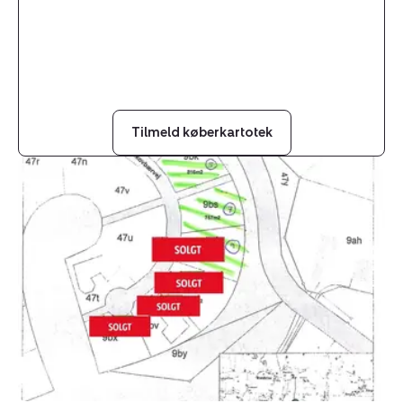
Tilmeld køberkartotek
Helårsgrund:
Hindbærvej
27,
8840
Rødkærsbro