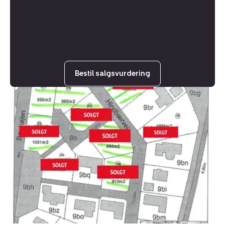
Bestil salgsvurdering
Helårsgrund:
Hindbærvej
22,
8840
Rødkærsbro