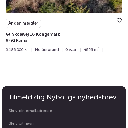
Anden mægler
Gl. Skolevej 16, Kongsmark
6792 Rømø
2
3.198.000 kr.
|
Helårsgrund
|
0 vær.
|
4826 m
|
Tilmeld dig Nyboligs nyhedsbrev
Din email:
Dit navn: