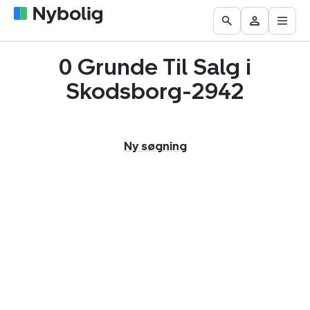
Åbn
Boliger
Find
Få
Go
Besøg
hove
til
mægler
vurderet
to
Mit
salg
din
0 Grunde Til Salg i
the
Nybolig
bolig
Search
Skodsborg-2942
page
Ny søgning