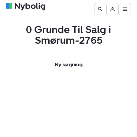
Åbn
Boliger
Find
Få
Go
Besøg
hove
til
mægler
vurderet
to
Mit
salg
din
0 Grunde Til Salg i
the
Nybolig
bolig
Search
Smørum-2765
page
Ny søgning