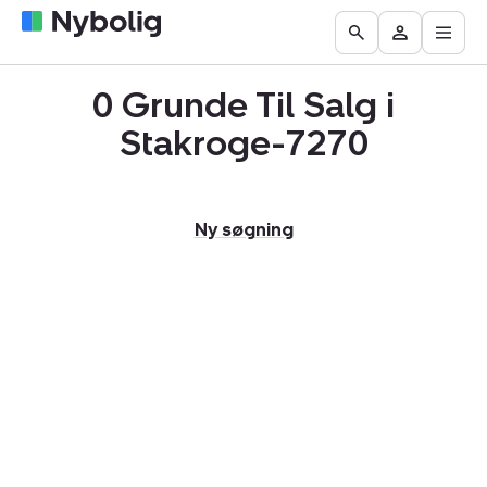
Åbn
Boliger
Find
Få
Go
Besøg
hove
til
mægler
vurderet
to
Mit
salg
din
0 Grunde Til Salg i
the
Nybolig
bolig
Search
Stakroge-7270
page
Ny søgning