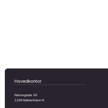
Hovedkontor
Nørregade 49
1165
København K