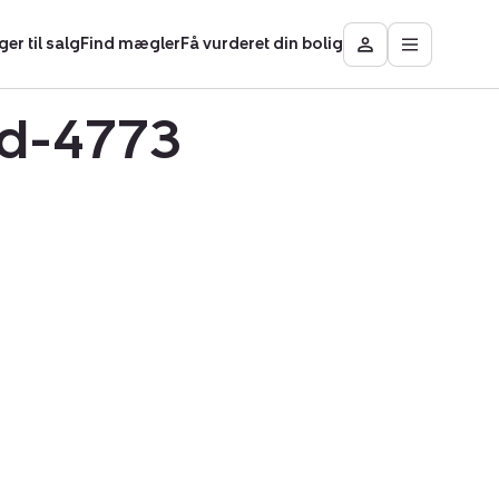
ger til salg
Find mægler
Få vurderet din bolig
Åbn
Besøg
hovedmen
Mit
Nybolig
ed-4773