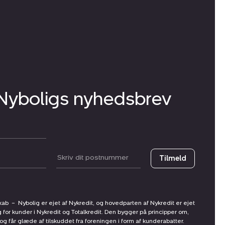
 Nyboligs nyhedsbrev
Postnummer
Tilmeld
skab
–
Nybolig er ejet af Nykredit, og hovedparten af Nykredit er ejet
g for kunder i Nykredit og Totalkredit. Den bygger på principper om,
får glæde af tilskuddet fra foreningen i form af kunderabatter.