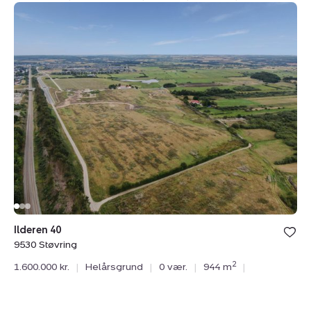
Helårsgrund:
Ilderen
40,
9530
Støvring
Ilderen 40
9530 Støvring
2
1.600.000 kr.
|
Helårsgrund
|
0 vær.
|
944 m
|
Helårsgrund:
Ilderen