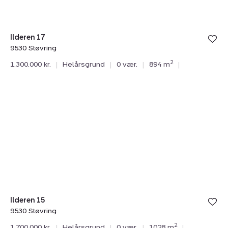
Ilderen 17
9530 Støvring
2
1.300.000 kr.
|
Helårsgrund
|
0 vær.
|
894 m
|
Helårsgrund:
Ilderen
15,
9530
Støvring
Ilderen 15
9530 Støvring
2
1.700.000 kr.
|
Helårsgrund
|
0 vær.
|
1028 m
|