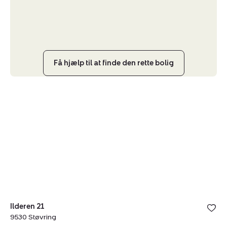
Få hjælp til at finde den rette bolig
Helårsgrund:
Ilderen
21,
9530
Støvring
Ilderen 21
9530 Støvring