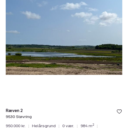
2,
9530
Støvring
Ræven 2
9530 Støvring
2
950.000 kr.
|
Helårsgrund
|
0 vær.
|
984 m
|