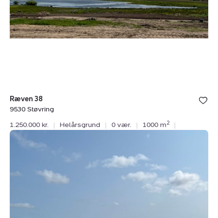
Ræven 38
9530 Støvring
2
1.250.000 kr.
|
Helårsgrund
|
0 vær.
|
1000 m
|
Helårsgrund:
Ræven
34,
9530
Støvring