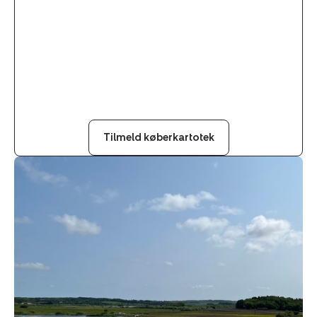
Tilmeld køberkartotek
Helårsgrund:
Ræven
38,
9530
Støvring