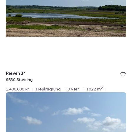
Ræven 34
9530 Støvring
2
1.400.000 kr.
|
Helårsgrund
|
0 vær.
|
1022 m
|
Helårsgrund:
Ræven
28,
9530
Støvring