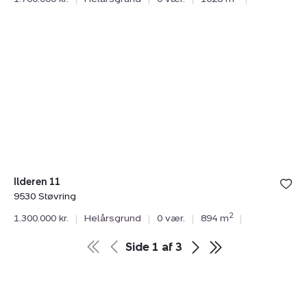
Helårsgrund:
Ilderen
11,
9530
Støvring
Ilderen 11
9530 Støvring
2
1.300.000 kr.
|
Helårsgrund
|
0 vær.
|
894 m
|
Side
1
af
3