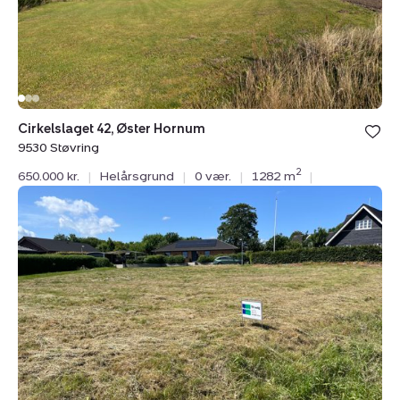
Cirkelslaget 42, Øster Hornum
9530 Støvring
2
650.000 kr.
|
Helårsgrund
|
0 vær.
|
1282 m
|
Helårsgrund:
Råbjergvej
6,
Sørup,
9530
Støvring