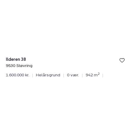
38,
9530
Støvring
Ilderen 38
9530 Støvring
2
1.600.000 kr.
|
Helårsgrund
|
0 vær.
|
942 m
|
Helårsgrund:
Ilderen
23,
9530
Støvring