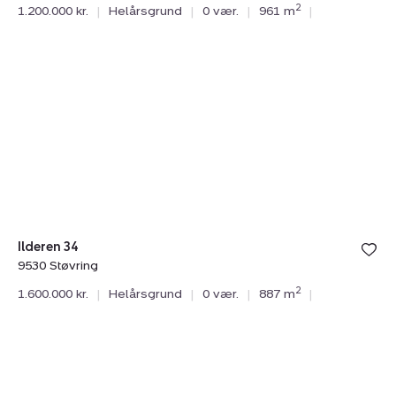
2
1.200.000 kr.
|
Helårsgrund
|
0 vær.
|
961 m
|
Helårsgrund:
Ilderen
34,
9530
Støvring
Ilderen 34
9530 Støvring
2
1.600.000 kr.
|
Helårsgrund
|
0 vær.
|
887 m
|
Helårsgrund:
Ilderen
14,
9530