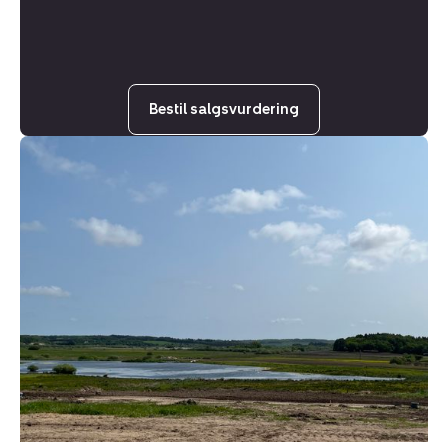
Bestil salgsvurdering
Helårsgrund:
Ræven
70,
9530
Støvring