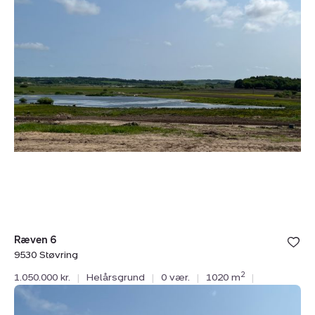
Støvring
Ræven 6
9530 Støvring
2
1.050.000 kr.
|
Helårsgrund
|
0 vær.
|
1020 m
|
Helårsgrund:
Ræven