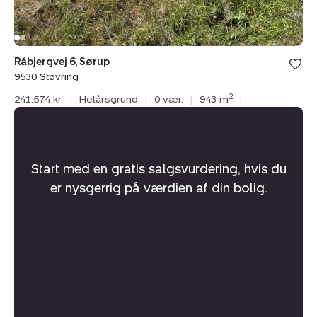
Råbjergvej 6, Sørup
9530 Støvring
2
241.574 kr.
|
Helårsgrund
|
0 vær.
|
943 m
|
Hvad er din bolig værd?
Start med en gratis salgsvurdering, hvis du
er nysgerrig på værdien af din bolig.