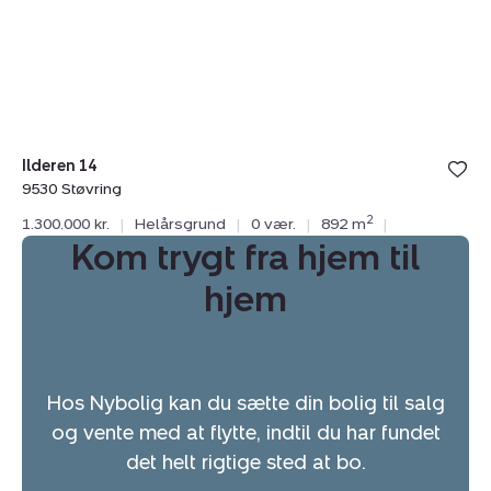
Støvring
Ilderen 14
9530 Støvring
2
1.300.000 kr.
|
Helårsgrund
|
0 vær.
|
892 m
|
Kom trygt fra hjem til
hjem
Hos Nybolig kan du sætte din bolig til salg
og vente med at flytte, indtil du har fundet
det helt rigtige sted at bo.