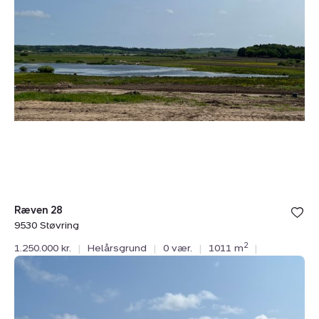
Ræven 28
9530 Støvring
2
1.250.000 kr.
|
Helårsgrund
|
0 vær.
|
1011 m
|
Helårsgrund:
Ræven
6,
9530