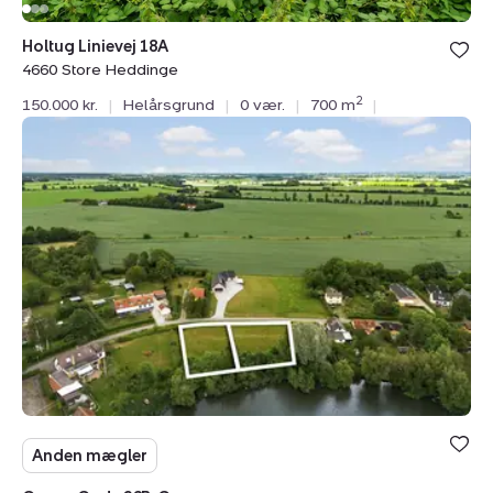
Holtug Linievej 18A
4660 Store Heddinge
2
150.000 kr.
|
Helårsgrund
|
0 vær.
|
700 m
|
Helårsgrund:
Gevnø
Gade
26B,
Gevnø,
4660
Store
Heddinge
Anden mægler