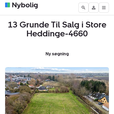
Åbn
Boliger
Find
Få
Go
Besøg
hove
til
mægler
vurderet
to
Mit
salg
din
13 Grunde Til Salg i Store
the
Nybolig
bolig
Search
Heddinge-4660
page
Ny søgning
Helårsgrund:
Bækvej
7,
Bjælkerup,
4660
Store
Heddinge