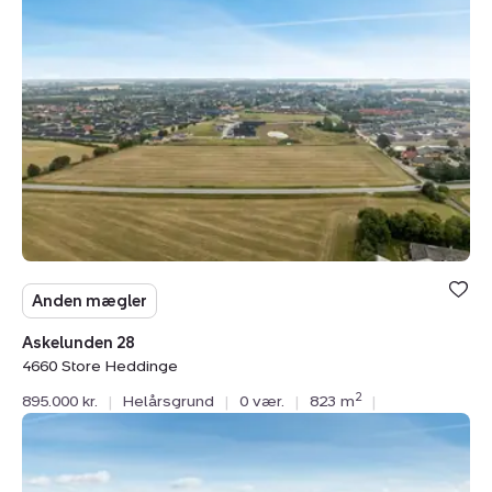
Askelunden
28,
4660
Store
Heddinge
Anden mægler
Askelunden 28
4660 Store Heddinge
2
895.000 kr.
|
Helårsgrund
|
0 vær.
|
823 m
|
Helårsgrund:
Askelunden
36,