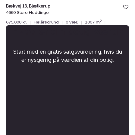
Bækvej 13, Bjælkerup
4660 Store Heddinge
2
675.000 kr.
|
Helårsgrund
|
0 vær.
|
1007 m
|
Hvad er din bolig værd?
Start med en gratis salgsvurdering, hvis du
er nysgerrig på værdien af din bolig.