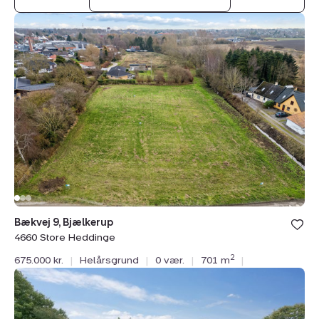
Helårsgrund:
Bækvej
9,
Bjælkerup,
4660
Store
Heddinge
Bækvej 9, Bjælkerup
4660 Store Heddinge
2
675.000 kr.
|
Helårsgrund
|
0 vær.
|
701 m
|
Helårsgrund:
Holtug
Linievej