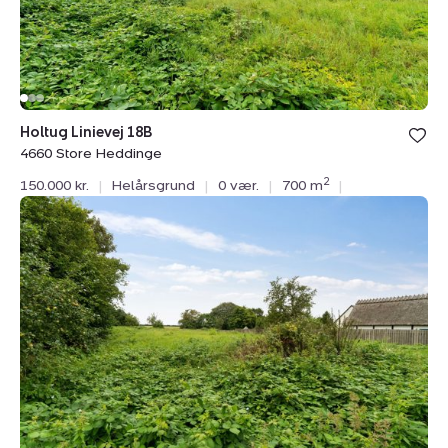
Holtug Linievej 18B
4660 Store Heddinge
2
150.000 kr.
|
Helårsgrund
|
0 vær.
|
700 m
|
Helårsgrund:
Holtug
Linievej
18A,
4660
Store
Heddinge