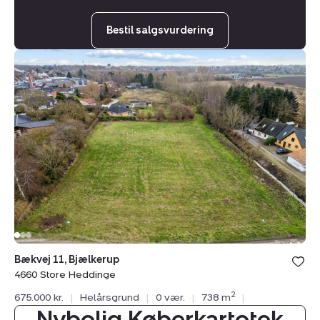
Bestil salgsvurdering
Helårsgrund:
Bækvej
11,
Bjælkerup,
4660
Store
Heddinge
Bækvej 11, Bjælkerup
4660 Store Heddinge
2
675.000 kr.
|
Helårsgrund
|
0 vær.
|
738 m
|
Nybolig Køberkartotek