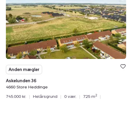
4660
Store
Heddinge
Anden mægler
Askelunden 36
4660 Store Heddinge
2
745.000 kr.
|
Helårsgrund
|
0 vær.
|
725 m
|