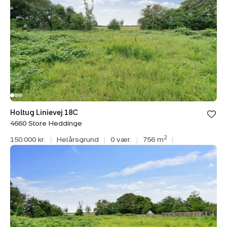
18C,
4660
Store
Heddinge
Holtug Linievej 18C
4660 Store Heddinge
2
150.000 kr.
|
Helårsgrund
|
0 vær.
|
756 m
|
Helårsgrund:
Holtug
Linievej
18B,
4660
Store
Heddinge