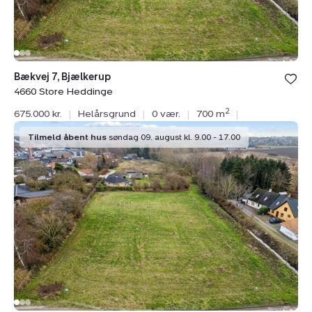
Bækvej 7, Bjælkerup
4660 Store Heddinge
2
675.000 kr.
|
Helårsgrund
|
0 vær.
|
700 m
|
Helårsgrund:
Tilmeld åbent hus
søndag 09. august kl. 9.00 - 17.00
Bækvej
13,
Bjælkerup,
4660
Store
Heddinge