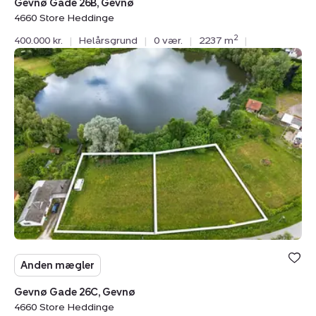
Gevnø Gade 26B, Gevnø
4660 Store Heddinge
2
400.000 kr.
|
Helårsgrund
|
0 vær.
|
2237 m
|
Helårsgrund:
Gevnø
Gade
26C,
Gevnø,
4660
Store
Heddinge
Anden mægler
Gevnø Gade 26C, Gevnø
4660 Store Heddinge