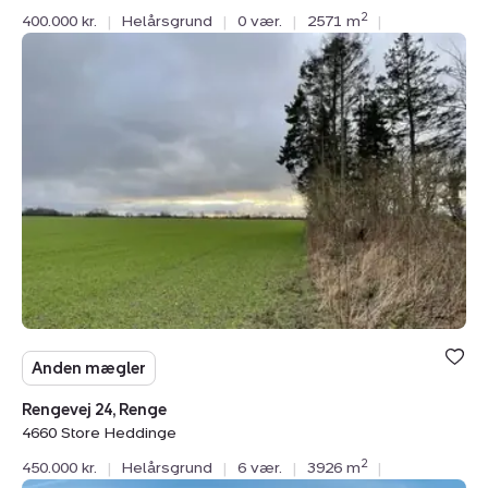
2
400.000 kr.
|
Helårsgrund
|
0 vær.
|
2571 m
|
Helårsgrund:
Rengevej
24,
Renge,
4660
Store
Heddinge
Anden mægler
Rengevej 24, Renge
4660 Store Heddinge
2
450.000 kr.
|
Helårsgrund
|
6 vær.
|
3926 m
|