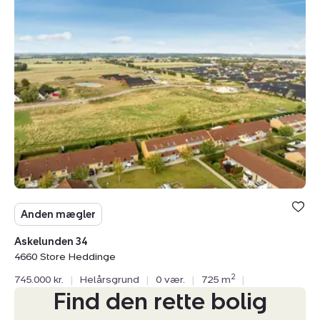
Helårsgrund:
Askelunden
34,
4660
Store
Heddinge
Anden mægler
Askelunden 34
4660 Store Heddinge
2
745.000 kr.
|
Helårsgrund
|
0 vær.
|
725 m
|
Find den rette bolig