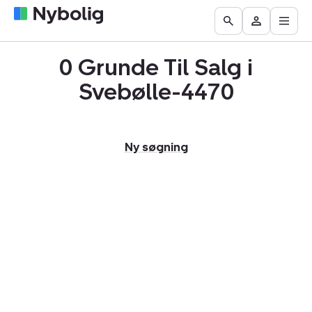
Åbn
Boliger
Find
Få
Go
Besøg
hove
til
mægler
vurderet
to
Mit
salg
din
0 Grunde Til Salg i
the
Nybolig
bolig
Search
Svebølle-4470
page
Ny søgning