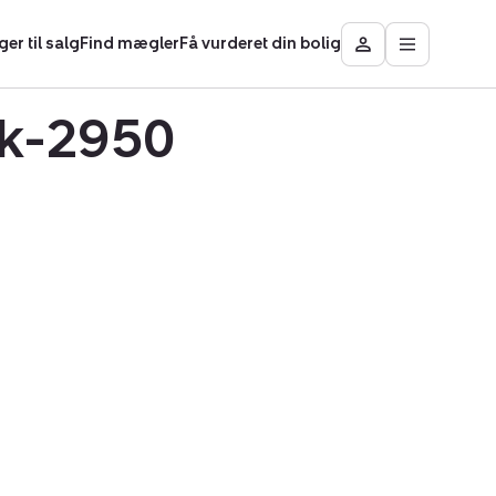
ger til salg
Find mægler
Få vurderet din bolig
Åbn
Besøg
hovedmen
Mit
Nybolig
ek-2950