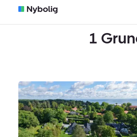
1 Grun
Helårsgrund:
Rungsted
Strandvej
5S,
2950
Vedbæk