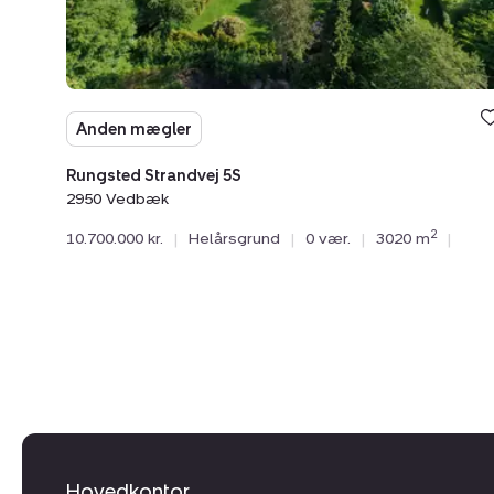
Anden mægler
Rungsted Strandvej 5S
2950 Vedbæk
2
10.700.000 kr.
|
Helårsgrund
|
0 vær.
|
3020 m
|
Hovedkontor