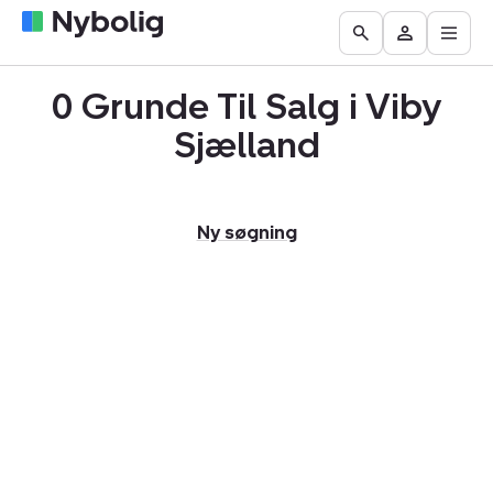
Åbn
Boliger
Find
Få
Go
Besøg
hove
til
mægler
vurderet
to
Mit
salg
din
0 Grunde Til Salg i Viby
the
Nybolig
bolig
Search
Sjælland
page
Ny søgning