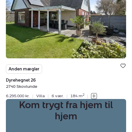
2740
Skovlunde
Anden mægler
Dyrehegnet 26
2740 Skovlunde
2
6.295.000 kr.
|
Villa
|
6 vær.
|
184 m
|
Kom trygt fra hjem til
hjem