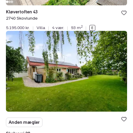
Kløvertoften 43
2740 Skovlunde
2
5.195.000 kr.
|
Villa
|
4 vær.
|
93 m
|
Villa:
Skebyvej
28,
2740
Skovlunde
Anden mægler