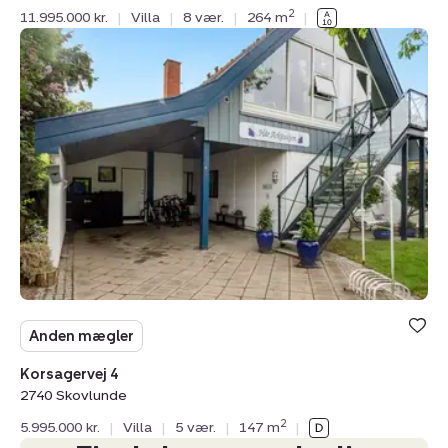
2
11.995.000 kr.
|
Villa
|
8 vær.
|
264 m
|
Villa:
Korsagervej
4,
2740
Skovlunde
Anden mægler
Korsagervej 4
2740 Skovlunde
2
5.995.000 kr.
|
Villa
|
5 vær.
|
147 m
|