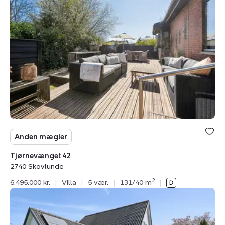
Tjørnevænget
42,
2740
Skovlunde
Anden mægler
Tjørnevænget 42
2740 Skovlunde
2
6.495.000 kr.
|
Villa
|
5 vær.
|
131/40 m
|
Villa:
Dyrehegnet
26,