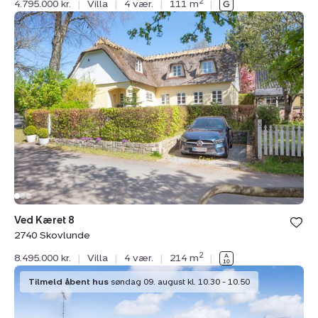
2
4.795.000 kr.
|
Villa
|
4 vær.
|
111 m
|
Villa:
Ved
Kæret
8,
2740
Skovlunde
Ved Kæret 8
2740 Skovlunde
2
8.495.000 kr.
|
Villa
|
4 vær.
|
214 m
|
Villa:
Tilmeld åbent hus
søndag 09. august kl. 10.30 - 10.50
Stensbyvej
6,