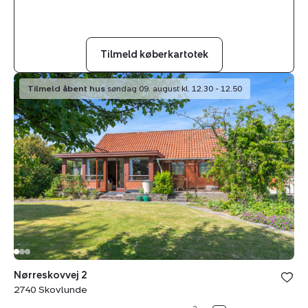
Tilmeld køberkartotek
Villa:
Tilmeld åbent hus
søndag 09. august kl. 12.30 - 12.50
Nørreskovvej
2,
2740
Skovlunde
Nørreskovvej 2
2740 Skovlunde