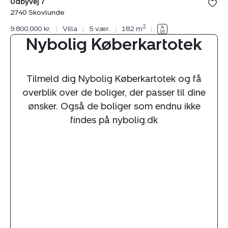
Udbyvej 7
2740 Skovlunde
2
9.800.000 kr.
|
Villa
|
5 vær.
|
182 m
|
Nybolig Køberkartotek
Tilmeld dig Nybolig Køberkartotek og få
overblik over de boliger, der passer til dine
ønsker. Også de boliger som endnu ikke
findes på nybolig.dk