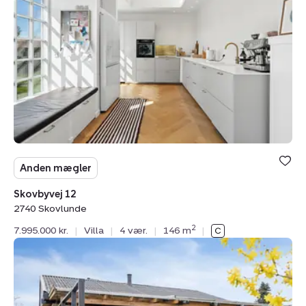
2740
Skovlunde
Anden mægler
Skovbyvej 12
2740 Skovlunde
2
7.995.000 kr.
|
Villa
|
4 vær.
|
146 m
|
Villa:
Askeengen
25,
2740