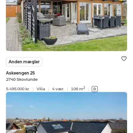
Skovlunde
Anden mægler
Askeengen 25
2740 Skovlunde
2
5.495.000 kr.
|
Villa
|
4 vær.
|
106 m
|
Villa:
Tjørnevænget
19,
2740
Skovlunde