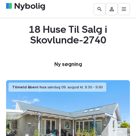
Åbn
Boliger
Find
Få
Go
Besøg
hove
til
mægler
vurderet
to
Mit
salg
din
18 Huse Til Salg i
the
Nybolig
bolig
Search
Skovlunde-2740
page
Ny søgning
Villa:
Tilmeld åbent hus
søndag 09. august kl. 9.30 - 9.50
Brandsbyvej
41,
2740
Skovlunde