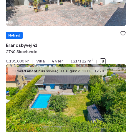
Nyhed
Brandsbyvej 41
2740 Skovlunde
2
6.195.000 kr.
|
Villa
|
4 vær.
|
121/122 m
|
Villa:
Tilmeld åbent hus
søndag 09. august kl. 12.00 - 12.20
Byvolden
16,
2740
Skovlunde