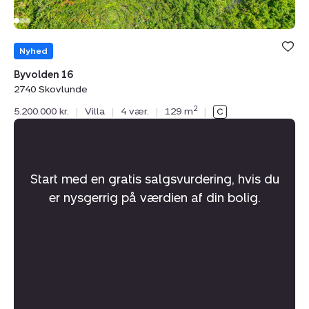
Nyhed
Byvolden 16
2740 Skovlunde
2
5.200.000 kr.
|
Villa
|
4 vær.
|
129 m
|
Hvad er din bolig værd?
Start med en gratis salgsvurdering, hvis du
er nysgerrig på værdien af din bolig.