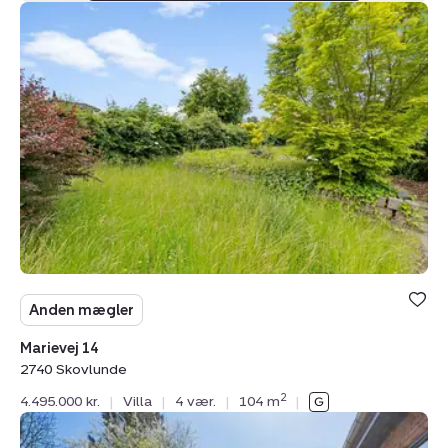
Villa:
Marievej
14,
2740
Skovlunde
Anden mægler
Marievej 14
2740 Skovlunde
2
4.495.000 kr.
|
Villa
|
4 vær.
|
104 m
|
Villa: