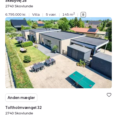
Skebyvej 28
2740 Skovlunde
2
6.795.000 kr.
|
Villa
|
5 vær.
|
145 m
|
Villa:
Toftholmvænget
32,
2740
Skovlunde
Anden mægler
Toftholmvænget 32
2740 Skovlunde