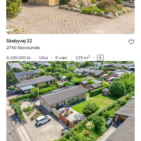
Skebyvej 32
2740 Skovlunde
2
6.495.000 kr.
|
Villa
|
5 vær.
|
139 m
|
Villa:
Kløvertoften
43,
2740
Skovlunde