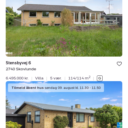
2740
Skovlunde
Stensbyvej 6
2740 Skovlunde
2
6.495.000 kr.
|
Villa
|
5 vær.
|
114/114 m
|
Villa:
Tilmeld åbent hus
søndag 09. august kl. 11.30 - 11.50
Skebyvej
32,
2740
Skovlunde