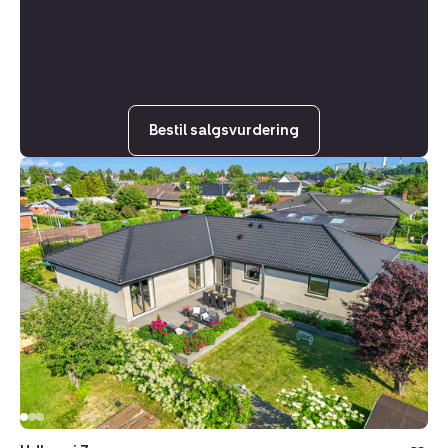
Bestil salgsvurdering
Villa:
Udbyvej
7,
2740
Skovlunde