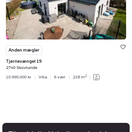
Anden mægler
Tjørnevænget 19
2740 Skovlunde
2
10.995.000 kr.
|
Villa
|
6 vær.
|
218 m
|