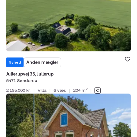
5471
Søndersø
Anden mægler
Nyhed
Jullerupvej 35, Jullerup
5471 Søndersø
2
2.195.000 kr.
|
Villa
|
6 vær.
|
204 m
|
Villa:
Kosterslevvej
75,
Kosterslev,
5471
Søndersø