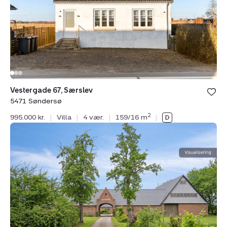
Søndersø
Vestergade 67, Særslev
5471 Søndersø
2
995.000 kr.
|
Villa
|
4 vær.
|
159/16 m
|
Villa:
Ullerupvænget
24,
5471
Søndersø