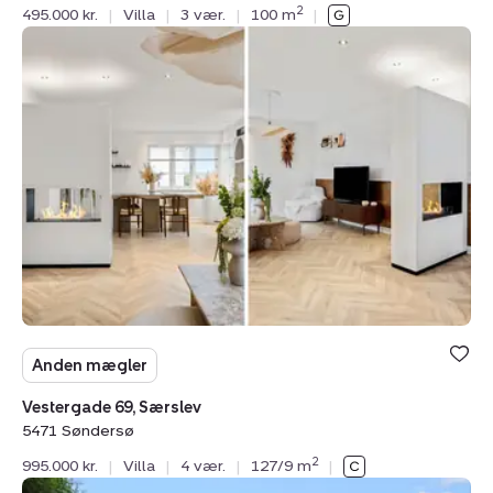
2
495.000 kr.
|
Villa
|
3 vær.
|
100 m
|
Villa:
Vestergade
69,
Særslev,
5471
Søndersø
Anden mægler
Vestergade 69, Særslev
5471 Søndersø
2
995.000 kr.
|
Villa
|
4 vær.
|
127/9 m
|
Villa: