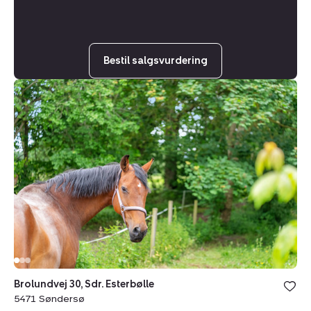
Bestil salgsvurdering
Villa:
Brolundvej
30,
Sdr.
Esterbølle,
5471
Søndersø
Brolundvej 30, Sdr. Esterbølle
5471 Søndersø