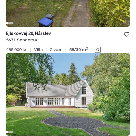
Ejlskovvej 20, Hårslev
5471 Søndersø
2
495.000 kr.
|
Villa
|
2 vær.
|
58/30 m
|
Villa:
Kile
32,
5471
Søndersø