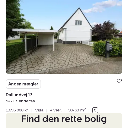
Dallundvej
13,
5471
Søndersø
Anden mægler
Dallundvej 13
5471 Søndersø
2
1.695.000 kr.
|
Villa
|
4 vær.
|
99/63 m
|
Find den rette bolig