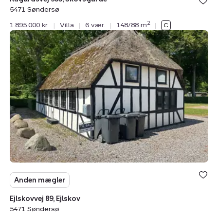
5471 Søndersø
2
1.895.000 kr.
|
Villa
|
6 vær.
|
148/88 m
|
Villa:
Ejlskovvej
89,
Ejlskov,
5471
Søndersø
Anden mægler
Ejlskovvej 89, Ejlskov
5471 Søndersø