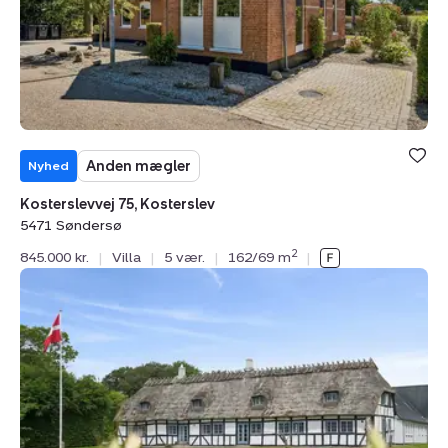
Anden mægler
Nyhed
Kosterslevvej 75, Kosterslev
5471 Søndersø
2
845.000 kr.
|
Villa
|
5 vær.
|
162/69 m
|
Villa:
Assens
Landevej
4,
Hindevad,
5471
Søndersø