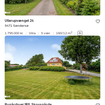
Ullerupvænget 24
5471 Søndersø
2
1.795.000 kr.
|
Villa
|
5 vær.
|
160/12 m
|
Villa:
Rugårdsvej
955,
Skovsgårde,
5471
Søndersø
Rugårdsvej 955, Skovsgårde