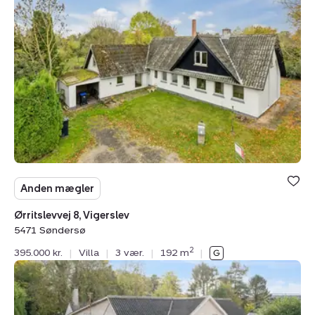
8,
Vigerslev,
5471
Søndersø
Anden mægler
Ørritslevvej 8, Vigerslev
5471 Søndersø
2
395.000 kr.
|
Villa
|
3 vær.
|
192 m
|
Villa:
Bogensevej
93,