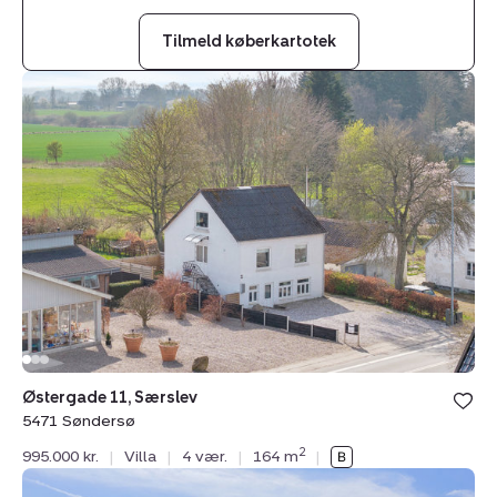
Tilmeld køberkartotek
Villa:
Østergade
11,
Særslev,
5471
Søndersø
Østergade 11, Særslev
5471 Søndersø
2
995.000 kr.
|
Villa
|
4 vær.
|
164 m
|
Villa: