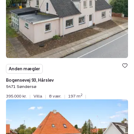
Hårslev,
5471
Søndersø
Anden mægler
Bogensevej 93, Hårslev
5471 Søndersø
2
395.000 kr.
|
Villa
|
8 vær.
|
197 m
|
Villa:
Odensevej
72,
5471
Søndersø