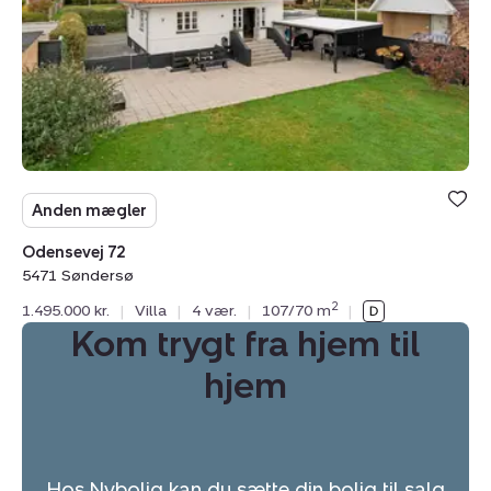
Anden mægler
Odensevej 72
5471 Søndersø
2
1.495.000 kr.
|
Villa
|
4 vær.
|
107/70 m
|
Kom trygt fra hjem til
hjem
Hos Nybolig kan du sætte din bolig til salg