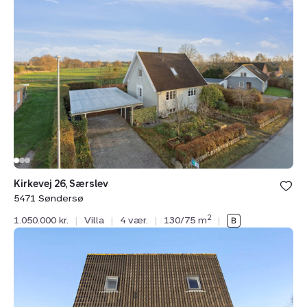
Kirkevej
26,
Særslev,
5471
Søndersø
Kirkevej 26, Særslev
5471 Søndersø
2
1.050.000 kr.
|
Villa
|
4 vær.
|
130/75 m
|
Villa:
Vestergade
67,
Særslev,
5471