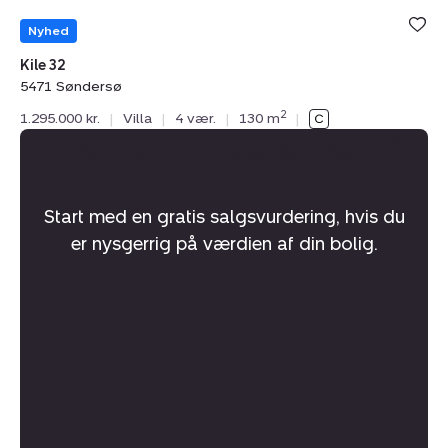
Nyhed
Kile 32
5471 Søndersø
2
1.295.000 kr.
|
Villa
|
4 vær.
|
130 m
|
Hvad er din bolig værd?
Start med en gratis salgsvurdering, hvis du
er nysgerrig på værdien af din bolig.