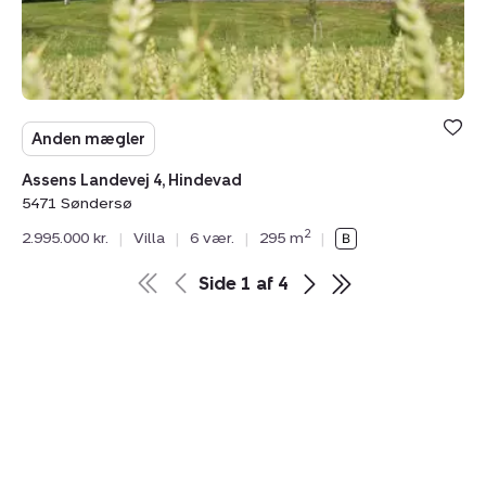
Anden mægler
Assens Landevej 4, Hindevad
5471 Søndersø
2
2.995.000 kr.
|
Villa
|
6 vær.
|
295 m
|
Side
1
af
4