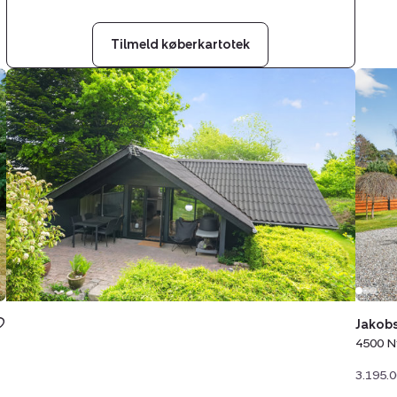
Tilmeld køberkartotek
Fritidshus:
Friti
Vinkelgårdsvej
Jako
20,
13,
Nyrup,
4500
4500
Nykø
Nykøbing
Sj
Sj
Jakob
4500 N
3.195.0