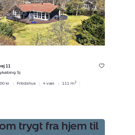
bing
ej 11
ykøbing Sj
2
00 kr.
|
Fritidshus
|
4 vær.
|
111 m
|
om trygt fra hjem til