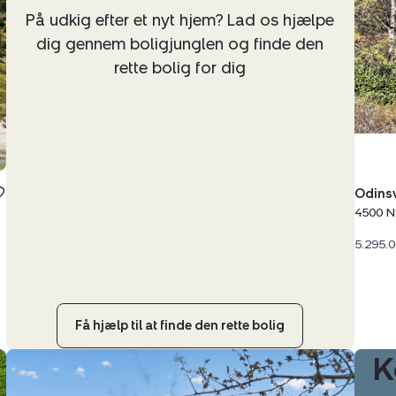
4500
På udkig efter et nyt hjem? Lad os hjælpe
Nykø
dig gennem boligjunglen og finde den
Sj
rette bolig for dig
Odinsv
4500 N
5.295.0
Få hjælp til at finde den rette bolig
K
Fritidshus:
Åsen