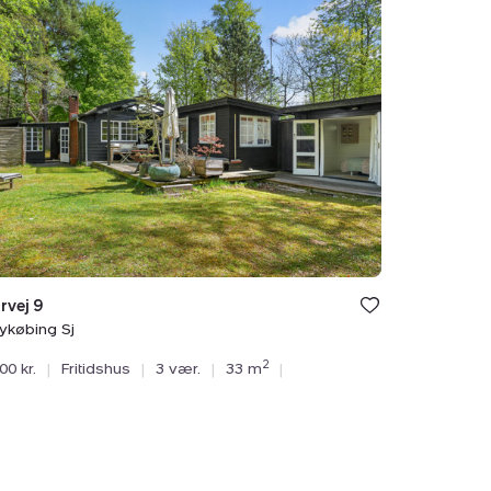
dshus:
ærvej
bing
vej 9
ykøbing Sj
2
00 kr.
|
Fritidshus
|
3 vær.
|
33 m
|