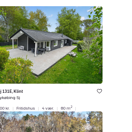
dshus:
ej
bing
j 131E, Klint
ykøbing Sj
2
00 kr.
|
Fritidshus
|
4 vær.
|
80 m
|
dshus:
vej