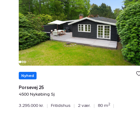
25,
4500
Nykøbing
Sj
Nyhed
Porsevej 25
4500 Nykøbing Sj
2
3.295.000 kr.
|
Fritidshus
|
2 vær.
|
80 m
|