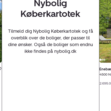
Nybolig
Friti
Eneb
Køberkartotek
9,
4500
Nykø
Sj
Tilmeld dig Nybolig Køberkartotek og få
overblik over de boliger, der passer til
dine ønsker. Også de boliger som endnu
ikke findes på nybolig.dk
Enebær
4500 N
2.695.0