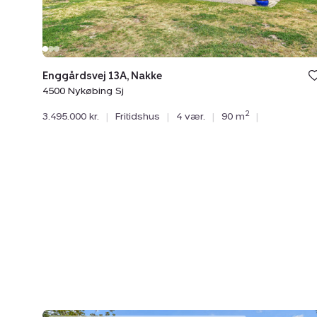
Enggårdsvej 13A, Nakke
4500 Nykøbing Sj
2
3.495.000 kr.
|
Fritidshus
|
4 vær.
|
90 m
|