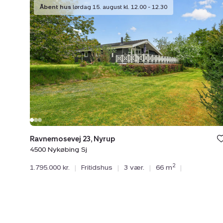
Fritidshus:
Åbent hus
lørdag 15. august kl. 12.00 - 12.30
Ravnemosevej
23,
Nyrup,
4500
Nykøbing
Sj
Ravnemosevej 23, Nyrup
4500 Nykøbing Sj
2
1.795.000 kr.
|
Fritidshus
|
3 vær.
|
66 m
|