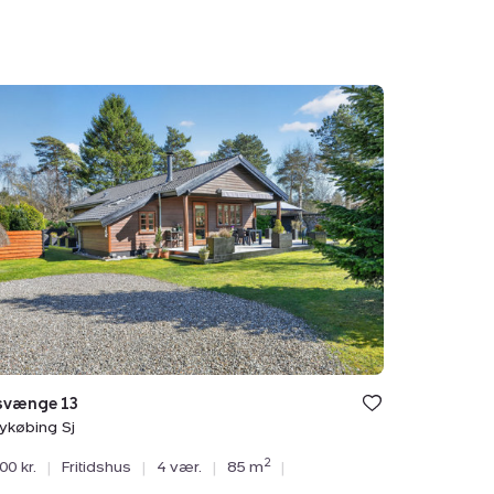
dshus:
bsvænge
bing
svænge 13
ykøbing Sj
2
00 kr.
|
Fritidshus
|
4 vær.
|
85 m
|