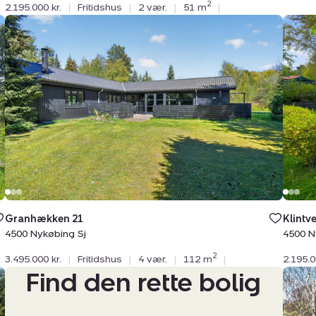
2
2.195.000 kr.
|
Fritidshus
|
2 vær.
|
51 m
|
Fritidshus:
Friti
Granhækken
Klintv
21,
131E,
4500
Klint,
Nykøbing
4500
Sj
Nykø
Sj
Granhækken 21
Klintve
4500 Nykøbing Sj
4500 N
2
3.495.000 kr.
|
Fritidshus
|
4 vær.
|
112 m
|
2.195.0
Find den rette bolig
Friti
Odins
11,