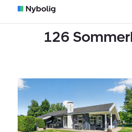
126 Sommerhu
Fritidshus:
Enggårdsvej
13A,
Nakke,
4500
Nykøbing
Sj