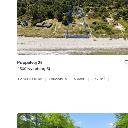
4500
Nykøbing
Sj
Poppelvej 24
4500 Nykøbing Sj
2
12.500.000 kr.
|
Fritidshus
|
4 vær.
|
177 m
|
Fritidshus:
Porsevej