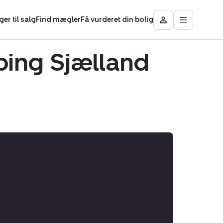
ger til salg
Find mægler
Få vurderet din bolig
Åbn
Besøg
hovedmen
Mit
Nybolig
bing Sjælland
Hvad er din bolig
værd?