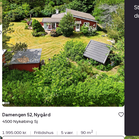
S
d
Damengen 52, Nygård
4500 Nykøbing Sj
2
1.995.000 kr.
|
Fritidshus
|
5 vær.
|
90 m
|