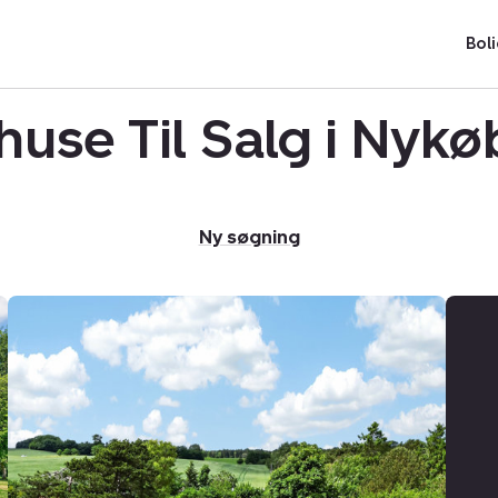
Boli
se Til Salg i Nykø
Ny søgning
Fritidshus:
Damengen
52,
Nygård,
4500
Nykøbing
Sj