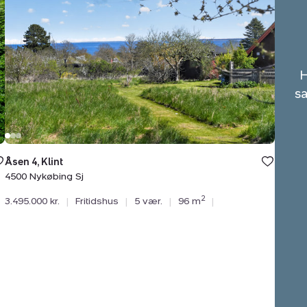
4,
Klint,
4500
Nykøbing
Sj
H
sa
Åsen 4, Klint
4500 Nykøbing Sj
2
3.495.000 kr.
|
Fritidshus
|
5 vær.
|
96 m
|