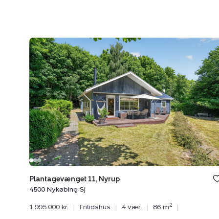
Fritidshus:
Plantagevænget
11,
Nyrup,
4500
Nykøbing
Sj
Plantagevænget 11, Nyrup
4500 Nykøbing Sj
2
1.995.000 kr.
|
Fritidshus
|
4 vær.
|
86 m
|