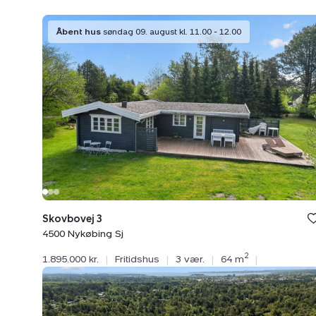
Fritidshus:
Åbent hus
søndag 09. august kl. 11.00 - 12.00
Skovbovej
3,
4500
Nykøbing
Sj
Skovbovej 3
4500 Nykøbing Sj
2
1.895.000 kr.
|
Fritidshus
|
3 vær.
|
64 m
|
Fritidshus:
Poppelvej
24,