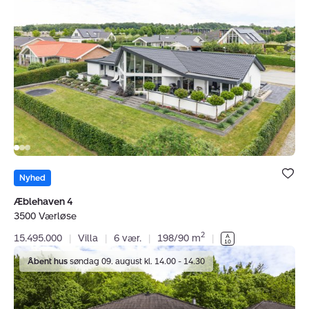
4,
3500
Værløse
Bolig er ge
under dine
Nyhed
favoritter.
Æblehaven 4
3500 Værløse
2
15.495.000
|
Villa
|
6 vær.
|
198/90 m
|
Villa:
Åbent hus
søndag 09. august kl. 14.00 - 14.30
Tryggehvileparken
5,
2920