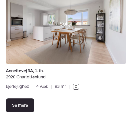
3A,
1.
th.,
2920
Solgt
Charlottenlund
Annettevej 3A, 1. th.
2920 Charlottenlund
2
Ejerlejlighed
|
4 vær.
|
93 m
|
Se mere