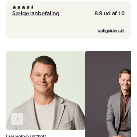
Sælgeranbefaling
8.9 ud af 10
boligsiden.dk
Lars Holten Lützhöft