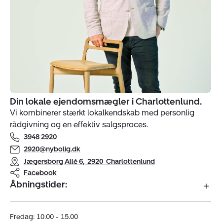
Din lokale ejendomsmægler i Charlottenlund.
Indehavere
Vi kombinerer stærkt lokalkendskab med personlig
af
rådgivning og en effektiv salgsproces.
ejendomsmægler
3948 2920
Nybolig
Charlottenlund
2920@nybolig.dk
-
Jægersborg Allé 6
,
2920
Charlottenlund
Klampenborg
Facebook
Åbningstider:
Fredag: 10.00 - 15.00