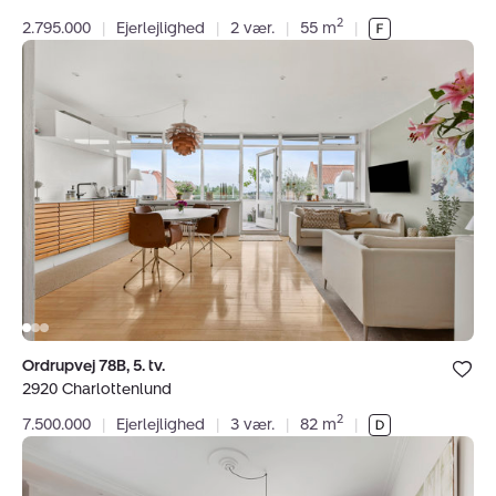
2
2.795.000
|
Ejerlejlighed
|
2 vær.
|
55 m
|
Ejerlejlighed:
Ordrupvej
78B,
5.
tv.,
2920
Charlottenlund
Bolig er ge
Ordrupvej 78B, 5. tv.
under dine
2920 Charlottenlund
favoritter.
2
7.500.000
|
Ejerlejlighed
|
3 vær.
|
82 m
|
Ejerlejlighed:
Annettevej