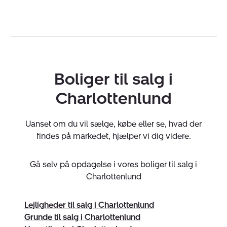
Kundepleje er en selvfølge, og vi kommer altid med en
tilbagemelding til dig den samme dag, som vi har
fremvist din bolig.
Hos Nybolig Charlottenlund & Klampenborg får
du:
Boliger til salg i
Professionelt boligsalg til markedets bedste pris
Charlottenlund
Solidt lokalkendskab og stort netværk
Gratis boligvurdering og uforpligtende rådgivning
Uanset om du vil sælge, købe eller se, hvad der
findes på markedet, hjælper vi dig videre.
Bestil en gratis og uforpligtende boligvurdering hvis du
vil følge dine boligdrømme.
Virksomheden har tegnet ansvarsforsikring og
Gå selv på opdagelse i vores boliger til salg i
garantistillelse hos HDI Forsikring telefon 3336 9597.
Charlottenlund
Forsikring dækker kun formidling af ejendomme
beliggende i Danmark fra kontorer beliggende i Europa.
Lejligheder til salg i Charlottenlund
Grunde til salg i Charlottenlund