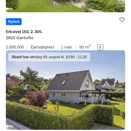
Bolig er ge
under dine
Nyhed
favoritter.
Ericavej 163, 2. 304.
2820 Gentofte
2
2.695.000
|
Ejerlejlighed
|
1 vær.
|
50 m
|
Villa:
Åbent hus
søndag 09. august kl. 10.50 - 11.20
Merianvej
23,
2900
Hellerup