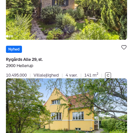
Hellerup
Bolig er ge
under dine
Nyhed
favoritter.
Rygårds Alle 29, st.
2900 Hellerup
2
10.495.000
|
Villalejlighed
|
4 vær.
|
141 m
|
Villa:
Christiansvej
8,
2920
Charlottenlund