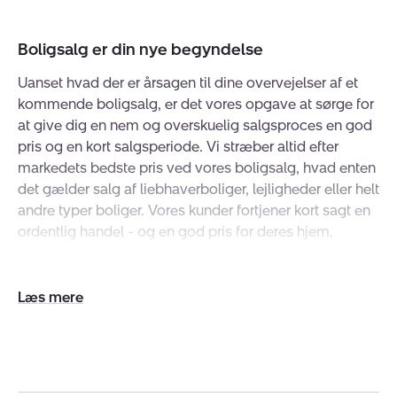
Boligsalg er din nye begyndelse
Uanset hvad der er årsagen til dine overvejelser af et
kommende boligsalg, er det vores opgave at sørge for
at give dig en nem og overskuelig salgsproces en god
pris og en kort salgsperiode. Vi stræber altid efter
markedets bedste pris ved vores boligsalg, hvad enten
det gælder salg af liebhaverboliger, lejligheder eller helt
andre typer boliger. Vores kunder fortjener kort sagt en
ordentlig handel - og en god pris for deres hjem.
Har du styr på lovgivningen?
Udvid/skjul
Ligesom boligmarkedets tendenser kan
tekst
boliglovgivningen også ændre sig. Derfor er det en stor
fordel at få en uddannet ejendomsmægler til at
foretage dit boligsalg for dig. Hos Nybolig