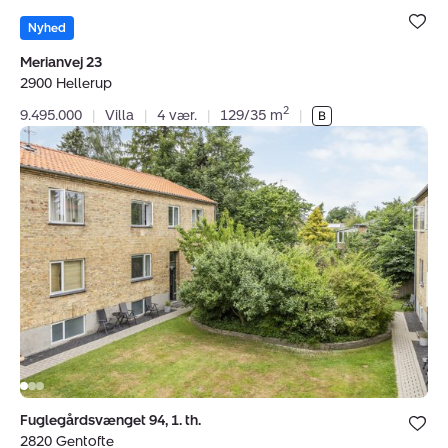
Bolig er ge
under dine
Nyhed
favoritter.
Merianvej 23
2900 Hellerup
2
9.495.000
|
Villa
|
4 vær.
|
129/35 m
|
Ejerlejlighed:
Fuglegårdsvænget
94,
1.
th.,
2820
Gentofte
Bolig er ge
Fuglegårdsvænget 94, 1. th.
under dine
2820 Gentofte
favoritter.