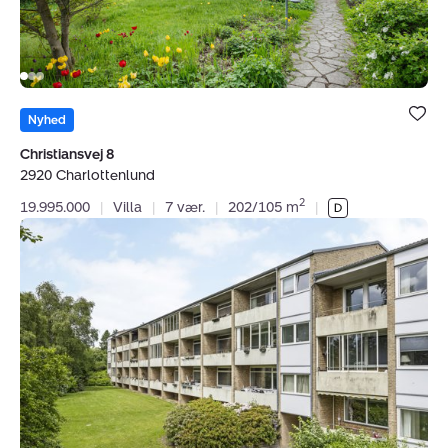
Bolig er ge
under dine
Nyhed
favoritter.
Christiansvej 8
2920 Charlottenlund
2
19.995.000
|
Villa
|
7 vær.
|
202/105 m
|
Ejerlejlighed:
Ericavej
163,
2.
304.,
2820
Gentofte