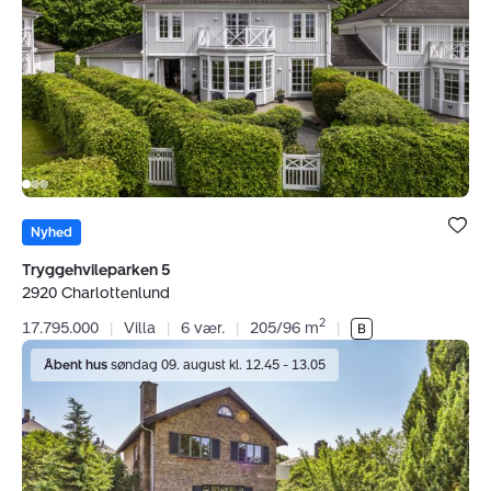
Charlottenlund
Bolig er ge
under dine
Nyhed
favoritter.
Tryggehvileparken 5
2920 Charlottenlund
2
17.795.000
|
Villa
|
6 vær.
|
205/96 m
|
Villalejlighed:
Åbent hus
søndag 09. august kl. 12.45 - 13.05
Rygårds
Alle
29,
st.,
2900