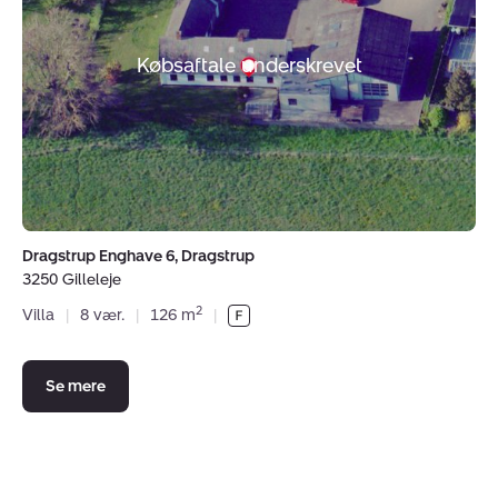
Dragstrup,
3250
Købsaftale underskrevet
Gilleleje
Dragstrup Enghave 6, Dragstrup
3250 Gilleleje
2
Villa
|
8 vær.
|
126 m
|
Se mere