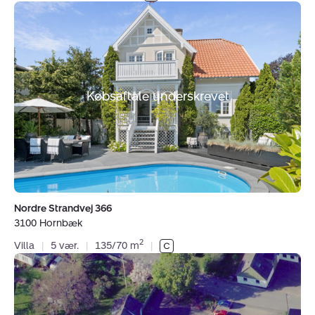
Villa:
Nordre
Strandvej
366,
3100
Hornbæk
Købsaftale underskrevet
Nordre Strandvej 366
3100 Hornbæk
2
Villa
|
5 vær.
|
135/70 m
|
Villa:
Dragstrup
Enghave
6,