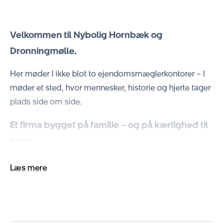
Velkommen til Nybolig Hornbæk og
Dronningmølle.
Her møder I ikke blot to ejendomsmæglerkontorer – I
møder et sted, hvor mennesker, historie og hjerte tager
plads side om side.
Et firma bygget på familie – og på kærlighed til
byen
I 1977 åbnede Peter Leander dørene til det, der med
Udvid/skjul
tiden skulle blive en hjørnesten i lokalsamfundet.
tekst
Da han i slutningen af 2024 inviterede sin datter
Camille ind som medejer, blev der skrevet et nyt kapitel
– et kapitel, hvor familietraditioner, værdier og en dyb