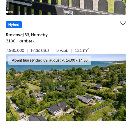
Bolig er ge
under dine
Nyhed
favoritter.
Rosenvej 33, Horneby
3100 Hornbæk
2
7.985.000
|
Fritidshus
|
5 vær.
|
121 m
Fritidshus:
Åbent hus
søndag 09. august kl. 14.00 - 14.30
Strandparken
10,
3100
Hornbæk