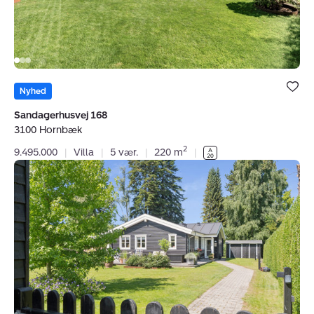
Bolig er ge
under dine
Nyhed
favoritter.
Sandagerhusvej 168
3100 Hornbæk
2
9.495.000
|
Villa
|
5 vær.
|
220 m
|
Fritidshus:
Rosenvej
33,
Horneby,
3100
Hornbæk