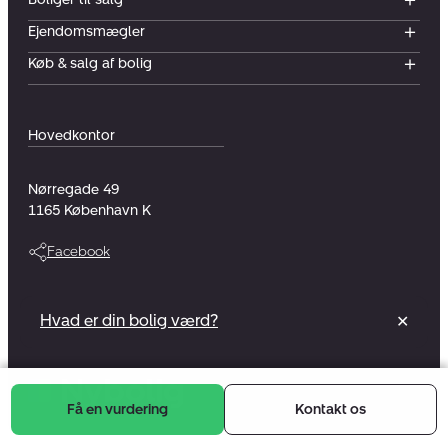
Ejendomsmægler
Køb & salg af bolig
Hovedkontor
Nørregade 49
1165
København K
Facebook
Vi er en del af et foreningsejet selskab
Hvad er din bolig værd?
✕
Læs mere
Få en vurdering
Kontakt os