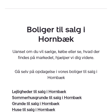
liv.
Når vi vurderer en bolig, vurderer vi samtidig de
drømme, der kan bo i den.
Boliger til salg i
Når vi rådgiver, gør vi det med et øje på markedet –
men også med et hjerte for mennesket foran os.
Hornbæk
Det bedste fra kæden – brugt på den mest
Uanset om du vil sælge, købe eller se, hvad der
menneskelige måde
findes på markedet, hjælper vi dig videre.
Nybolig-kæden giver os stærke værktøjer, moderne
Gå selv på opdagelse i vores boliger til salg i
markedsføring og solid support.
Hornbæk
Men det er vores lokale nærvær, empati og erfaring, der
giver hver handel sin rette karakter.
Lejligheder til salg i Hornbæk
Sommerhusgrunde til salg i Hornbæk
For hos os handler boligsalg ikke om mursten, men om
Grunde til salg i Hornbæk
mennesker.
Huse til salg i Hornbæk