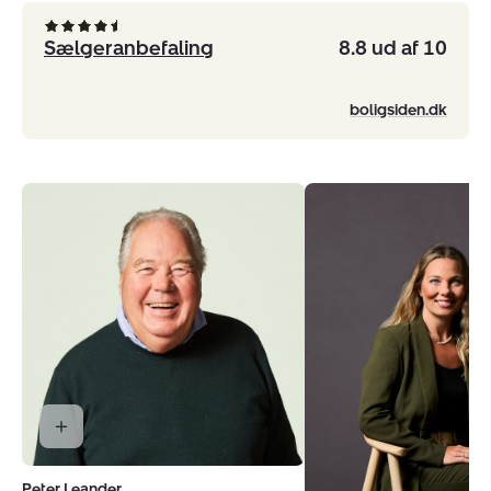
Sælgeranbefaling
8.8 ud af 10
boligsiden.dk
Peter Leander