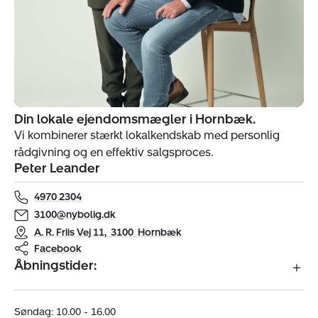
Din lokale ejendomsmægler i Hornbæk.
Indehavere
Vi kombinerer stærkt lokalkendskab med personlig
af
rådgivning og en effektiv salgsproces.
ejendomsmægler
Peter Leander
Nybolig
Hornbæk
4970 2304
3100@nybolig.dk
A. R. Friis Vej 11
,
3100
Hornbæk
Facebook
Åbningstider:
Søndag: 10.00 - 16.00