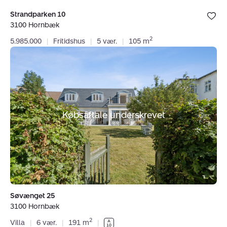
Bolig er ge
Strandparken 10
under dine
3100 Hornbæk
favoritter.
2
5.985.000
|
Fritidshus
|
5 vær.
|
105 m
Villa:
Søvænget
25,
3100
Hornbæk
Købsaftale underskrevet
Søvænget 25
3100 Hornbæk
2
Villa
|
6 vær.
|
191 m
|