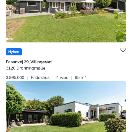
Dronningmølle
Bolig er ge
under dine
Nyhed
favoritter.
Fasanvej 29, Villingerød
3120 Dronningmølle
2
3.995.000
|
Fritidshus
|
4 vær.
|
95 m
Villa:
Sandagerhusvej
168,
3100
Hornbæk