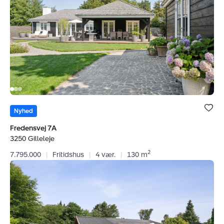
3250
Forsikring dækker kun formidling af ejendomme
Gilleleje
beliggende i Danmark fra kontorer beliggende i Europa.
CVR:
45233065
Bolig er ge
under dine
Nyhed
favoritter.
Fredensvej 7A
3250 Gilleleje
2
7.795.000
|
Fritidshus
|
4 vær.
|
130 m
Fritidshus:
Fasanvej
29,
Villingerød,
3120