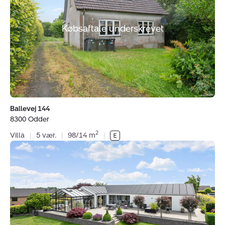
8300
Odder
Købsaftale underskrevet
Ballevej 144
8300 Odder
2
Villa
|
5 vær.
|
98/14 m
|
Villa:
Rønhøjs
Ager
38,
8300
Odder