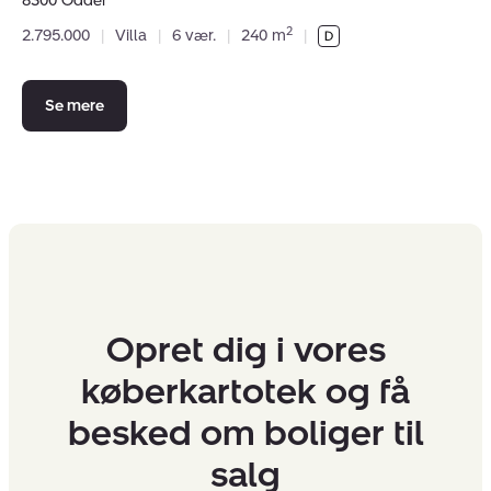
8300 Odder
favoritter.
2
2.795.000
|
Villa
|
6 vær.
|
240 m
|
Se mere
Opret dig i vores
køberkartotek og få
besked om boliger til
salg