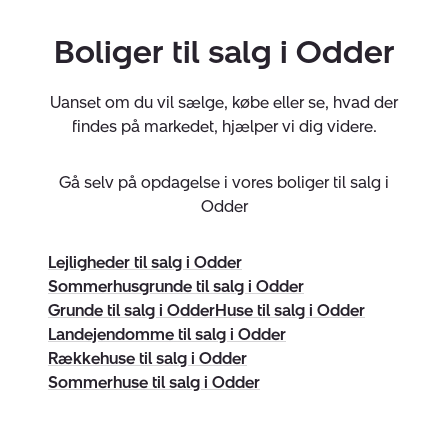
vores store opland, en lejlighed i Odder midtby, eller er
det måske mere dig med et sommerhus ved
Boliger til salg i Odder
Østjyllands bedste badestrande?
Uanset om du vil sælge, købe eller se, hvad der
Vi glæder os til at høre fra dig!
findes på markedet, hjælper vi dig videre.
Virksomheden har tegnet ansvarsforsikring og
garantistillelse hos HDI Forsikring telefon 3336 9597.
Gå selv på opdagelse i vores boliger til salg i
Forsikring dækker kun formidling af ejendomme
Odder
beliggende i Danmark fra kontorer beliggende i Europa.
Lejligheder til salg i Odder
Sommerhusgrunde til salg i Odder
Grunde til salg i Odder
Huse til salg i Odder
Landejendomme til salg i Odder
CVR:
25146565
Rækkehuse til salg i Odder
Sommerhuse til salg i Odder