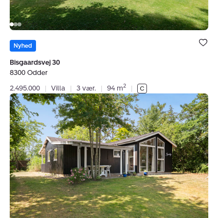
Bolig er ge
under dine
Nyhed
favoritter.
Bisgaardsvej 30
8300 Odder
2
2.495.000
|
Villa
|
3 vær.
|
94 m
|
Fritidshus:
Spongsvej
10,
Dyngby
Strand,
8300
Odder