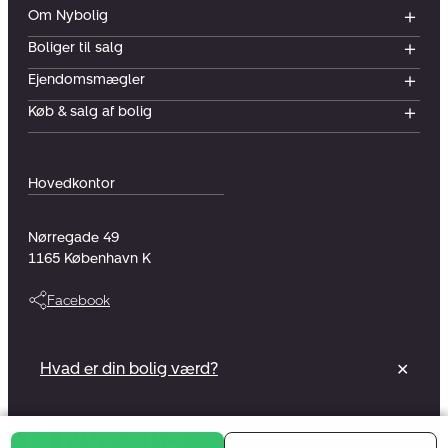
Om Nybolig
Boliger til salg
Ejendomsmægler
Køb & salg af bolig
Hovedkontor
Nørregade 49
1165
København K
Facebook
Vi er en del af et foreningsejet selskab
Hvad er din bolig værd?
✕
Læs mere