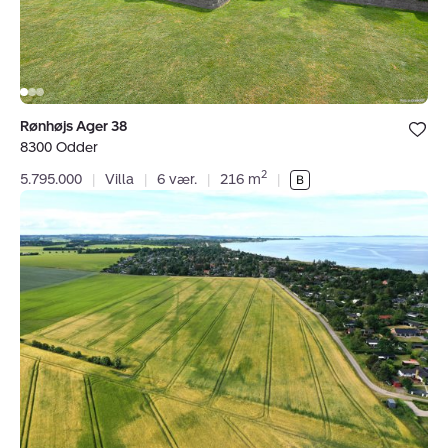
Bolig er ge
Rønhøjs Ager 38
under dine
8300 Odder
favoritter.
2
5.795.000
|
Villa
|
6 vær.
|
216 m
|
Fritidsgrund:
Saksild
Strandfælled
69,
Saksild
Strand,
8300
Odder