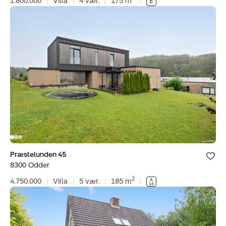
1.800.000
|
Villa
|
4 vær.
|
175 m
|
Villa:
Præstelunden
45,
8300
Odder
Bolig er ge
Præstelunden 45
under dine
8300 Odder
favoritter.
2
4.750.000
|
Villa
|
5 vær.
|
185 m
|
Villa:
Ballevej
144,