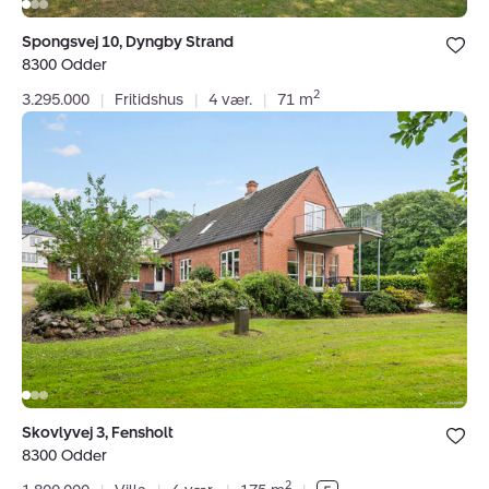
Bolig er ge
Spongsvej 10, Dyngby Strand
under dine
8300 Odder
favoritter.
2
3.295.000
|
Fritidshus
|
4 vær.
|
71 m
Villa:
Skovlyvej
3,
Fensholt
,
8300
Odder
Bolig er ge
Skovlyvej 3, Fensholt
under dine
8300 Odder
favoritter.
2