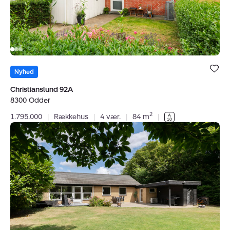
Bolig er ge
under dine
Nyhed
favoritter.
Christianslund 92A
8300 Odder
2
1.795.000
|
Rækkehus
|
4 vær.
|
84 m
|
Villa:
Bisgaardsvej
30,
8300
Odder