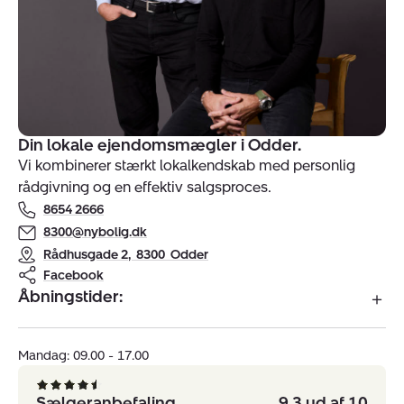
Din lokale ejendomsmægler i Odder.
Vi kombinerer stærkt lokalkendskab med personlig
rådgivning og en effektiv salgsproces.
8654 2666
8300@nybolig.dk
Rådhusgade 2
,
8300
Odder
Facebook
Åbningstider:
Mandag: 09.00 - 17.00
Sælgeranbefaling
9.3 ud af 10