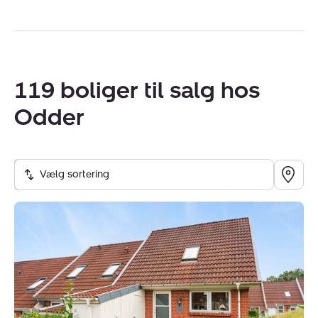
119 boliger til salg hos
Odder
Vælg sortering
Rækkehus:
Christianslund
92A,
8300
Odder