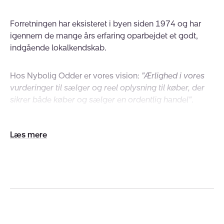
Forretningen har eksisteret i byen siden 1974 og har
igennem de mange års erfaring oparbejdet et godt,
indgående lokalkendskab.
Hos Nybolig Odder er vores vision:
"Ærlighed i vores
vurderinger til sælger og reel oplysning til køber, der
sikrer både køber og sælger en ordentlig handel"
.
Få hjælp til at sælge bolig/sommerhus i Beder,
Udvid/skjul
Malling, Odder og omegn
tekst
En seriøs og effektiv ejendomsmægler med kendskab
til lokalområdet er afgørende for, at din bolig bliver
solgt hurtigst muligt og til den bedste pris.
Hos Nybolig Odder er vi altid klar til at hjælpe dig med
at sælge din bolig, og vi vil gerne give dig et gratis og