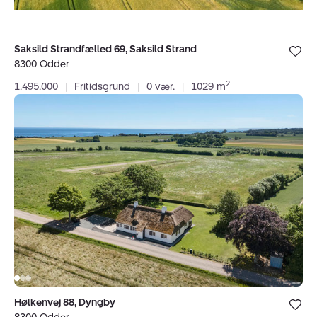
Bolig er ge
Saksild Strandfælled 69, Saksild Strand
under dine
8300 Odder
favoritter.
2
1.495.000
|
Fritidsgrund
|
0 vær.
|
1029 m
Villa:
Hølkenvej
88,
Dyngby,
8300
Odder
Bolig er ge
Hølkenvej 88, Dyngby
under dine