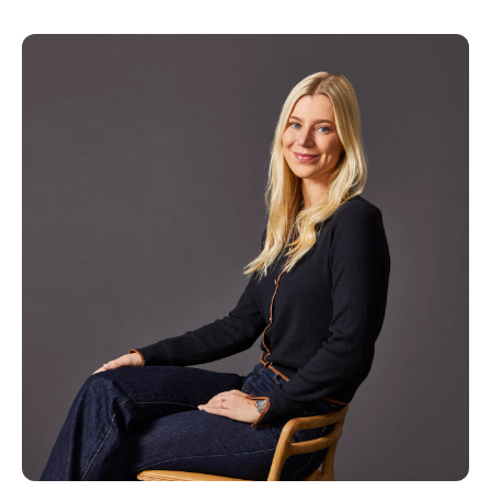
Kopier link
Del via mail