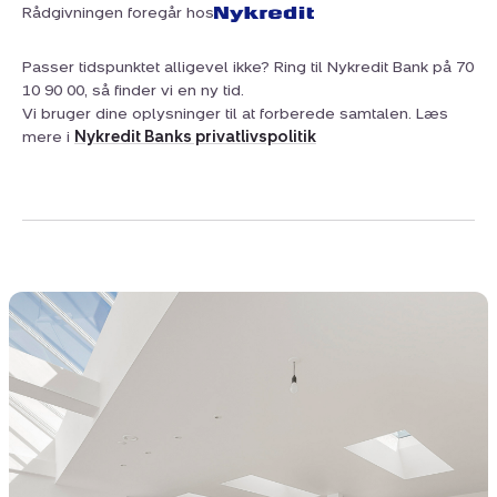
Rådgivningen foregår hos
let adgang til lufthavnen.
Passer tidspunktet alligevel ikke? Ring til Nykredit Bank på 70
En særlig mulighed, der kun sjældent byder sig!
10 90 00, så finder vi en ny tid.
Vi bruger dine oplysninger til at forberede samtalen. Læs
mere i
Nykredit Banks privatlivspolitik