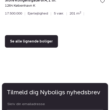
Store Kongensgade 67A, 1. th.
1264 København K
Ny
2
17.500.000
|
Ejerlejlighed
|
5 vær.
|
201 m
|
14
15
Se alle lignende boliger
Tilmeld dig Nyboligs nyhedsbrev
Din email: