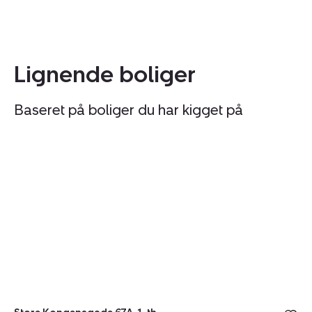
Lignende boliger
Baseret på boliger du har kigget på
Ejerlejlighed:
Ej
Store
N
Kongensgade
K
67A,
11
1.
1.
th.,
th.
1264
1
København
K
K
K