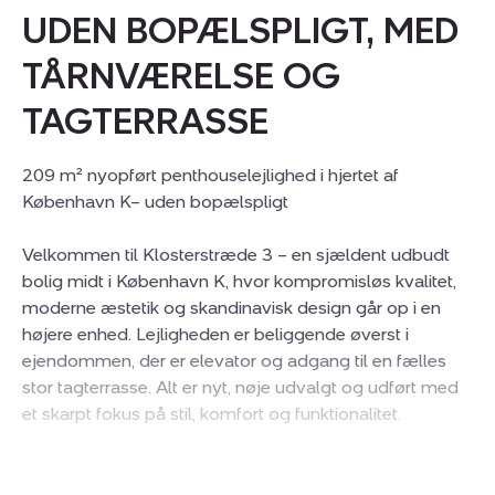
UDEN BOPÆLSPLIGT, MED
TÅRNVÆRELSE OG
TAGTERRASSE
209 m² nyopført penthouselejlighed i hjertet af
København K– uden bopælspligt
Velkommen til Klosterstræde 3 – en sjældent udbudt
bolig midt i København K, hvor kompromisløs kvalitet,
moderne æstetik og skandinavisk design går op i en
højere enhed. Lejligheden er beliggende øverst i
ejendommen, der er elevator og adgang til en fælles
stor tagterrasse. Alt er nyt, nøje udvalgt og udført med
et skarpt fokus på stil, komfort og funktionalitet.
Lejligheden sælges uden bopælspligt, hvilket gør den
oplagt som en luksuriøs feriebolig midt i byen eller en