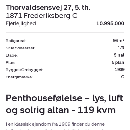
Thorvaldsensvej 27, 5. th.
1871 Frederiksberg C
Ejerlejlighed
10.995.000
Boligareal:
96 m²
Stue/Værelser:
1/3
Etage:
5. sal
Plan:
5 plan
Bygget/Ombygget:
1909
Energimærke:
C
Penthousefølelse – lys, luft
og solrig altan - 119 kvm
I en klassisk ejendom fra 1909 finder du denne