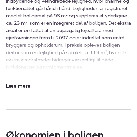
indbydende og velindrettede lejlighed, hvor charme og
funktionalitet går hånd i hånd. Lejligheden er registreret
med et boligareal på 96 m² og suppleres af yderligere
ca. 23 m², som er en integreret del af boligen. Det ekstra
areal er omfattet af en uopsigelig lejeaftale med
ejerforeningen frem til 2097 og er indrettet som entré,
bryggers og opholdsrum. I praksis opleves boligen
derfor som en lejlighed på samlet ca. 119 m², hvor de
ekstra kvadratmeter bidrager væsentligt til både
funktionalitet og rumfornemmelse.
Boligens naturlige samlingspunkt er det åbne køkken-
Udvid/skjul
alrum, hvor lyset strømmer ind fra tagvinduerne og
tekst
skaber en let og luftig atmosfære. De rene, hvide fronter
og det stilrene udtryk giver en rolig ramme om
hverdagen, mens udgangen til den vestvendte altan
tilfører et ekstra lag kvalitet til boligen. Planløsningen er
gennemtænkt og fleksibel med tre gode værelser, der
Økonomien i boligen
gør boligen oplagt til både familien eller parret, der