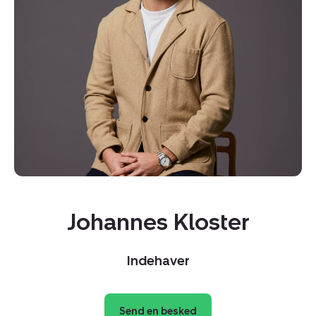
Kopier link
Del via mail
Johannes Kloster
Indehaver
Send en besked