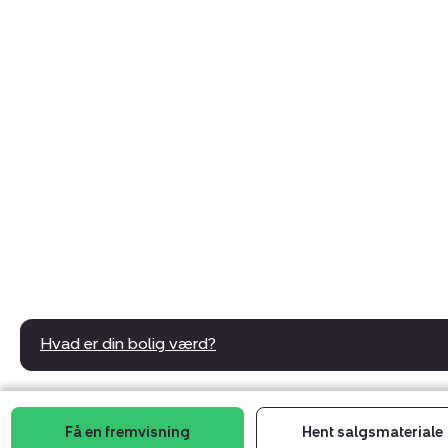
Hvad er din bolig værd?
Få en fremvisning
Hent salgsmateriale