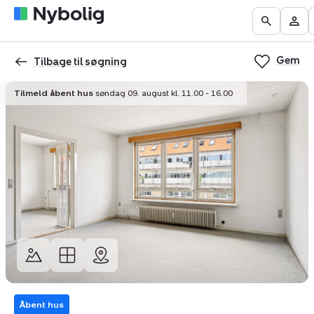
Boliger
Find
Få
Go
Be
til
mægler
vurderet
to
Mit
salg
din
Gem
the
Nyb
Tilbage til søgning
bolig
Search
Tilmeld åbent hus
søndag 09. august kl. 11.00 - 16.00
page
Åbent hus