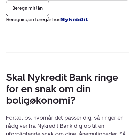
https://www.nybolig.dk/ejendomsmaeglere/koebenhavn/n
Beregn mit lån
hvidovre
Beregningen foregår hos
Skal Nykredit Bank ringe
for en snak om din
boligøkonomi?
Fortæl os, hvornår det passer dig, så ringer en
rådgiver fra Nykredit Bank dig op til en
uforpligtende snak om dine lånemuligheder. Så