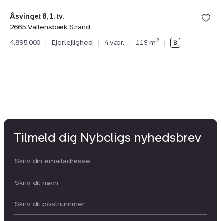
Åsvinget 8, 1. tv.
Rø
2665 Vallensbæk Strand
26
2
4.895.000
|
Ejerlejlighed
|
4 vær.
|
119 m
|
4.
Tilmeld dig Nyboligs nyhedsbrev
Din email:
Dit navn:
Postnummer