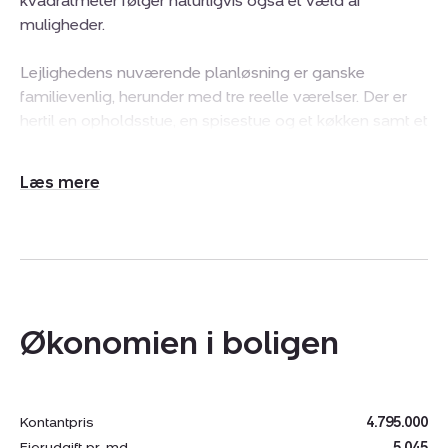
kvadratmeter følger naturligvis også et væld af
muligheder.
Lejlighedens nuværende planløsning er ganske
familievenlig, herunder med tre reelle værelser. Der er
hertil en opholdsstue, en spisestue og et køkken samt et
flisebadeværelse med badekar og en fordelingsentré
med garderobeskab. Boligen har ovenikøbet en altan,
Udvid/skjul
som vender ind mod den rolige gård.
tekst
Alle tre værelser er regulære, og to af dem er ekstra
store. I den vestvendte opholdsstue får man tillige
masser af plads, så der er virkelig potentiale for at sætte
indretningsidéerne fri.
Økonomien i boligen
Køkkenet og spisestue er placeret side om side, og det
er fra den lyse spisestue, at der er udgang til altanen.
Det rummelige køkken er funktionelt udført med mange
Kontantpris
4.795.000
skabe og skuffer, og det har integreret kogeplade,
Ejerudgift pr. md.
5.045