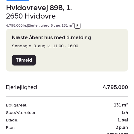
Hvidovrevej 89B, 1.
2650 Hvidovre
2
4.795.000 kr.
|
Ejerlejlighed
|
5 vær.
|
131 m
|
Næste åbent hus med tilmelding
Søndag d. 9. aug. kl. 11:00 - 16:00
Tilmeld
Ejerlejlighed
4.795.000
Boligareal:
131 m²
Stue/Værelser:
1/4
Etage:
1. sal
Plan:
2 plan