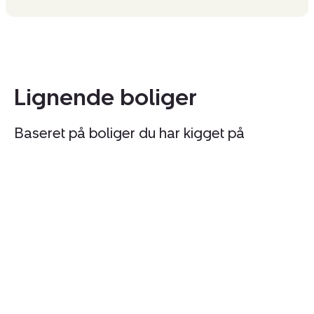
Lignende boliger
Baseret på boliger du har kigget på
Ejerlejlighed:
Ej
Åsvinget
R
8,
29
1.
2
tv.,
R
2665
Vallensbæk
Strand