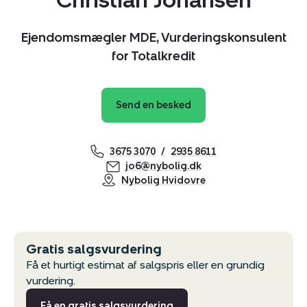
Christian Johansen
Kopier link
Ejendomsmægler MDE, Vurderingskonsulent
Del via mail
for Totalkredit
Send en besked
3675 3070
2935 8611
jo6@nybolig.dk
Nybolig Hvidovre
Gratis salgsvurdering
Få et hurtigt estimat af salgspris eller en grundig
vurdering.
Få en gratis salgsvurdering