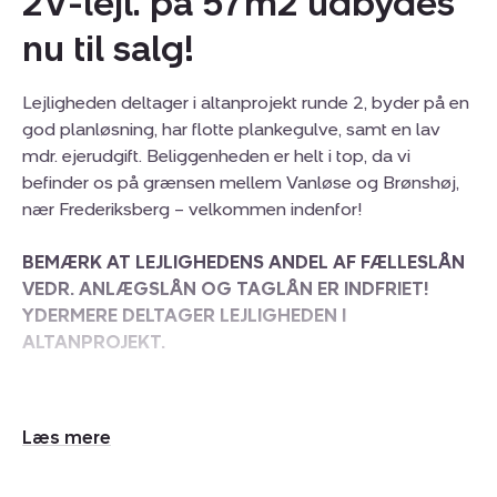
2V-lejl. på 57m2 udbydes
nu til salg!
Lejligheden deltager i altanprojekt runde 2, byder på en
god planløsning, har flotte plankegulve, samt en lav
mdr. ejerudgift. Beliggenheden er helt i top, da vi
befinder os på grænsen mellem Vanløse og Brønshøj,
nær Frederiksberg – velkommen indenfor!
BEMÆRK AT LEJLIGHEDENS ANDEL AF FÆLLESLÅN
VEDR. ANLÆGSLÅN OG TAGLÅN ER INDFRIET!
YDERMERE DELTAGER LEJLIGHEDEN I
ALTANPROJEKT.
BOLIGEN:
Rummelig og delevenlig 2V-lejl. på 57m2, der byder
Udvid/skjul
på fordelingsgang hvorfra der er adgang til alle rum.
tekst
Rummeligt badeværelse, med siddebadekar og toilet