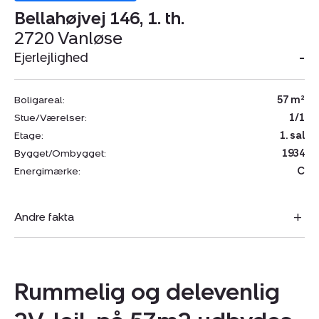
Bellahøjvej 146, 1. th.
2720 Vanløse
Ejerlejlighed
-
Boligareal:
57 m²
Stue/Værelser:
1/1
Etage:
1. sal
Bygget/Ombygget:
1934
Energimærke:
C
Andre fakta
Rummelig og delevenlig