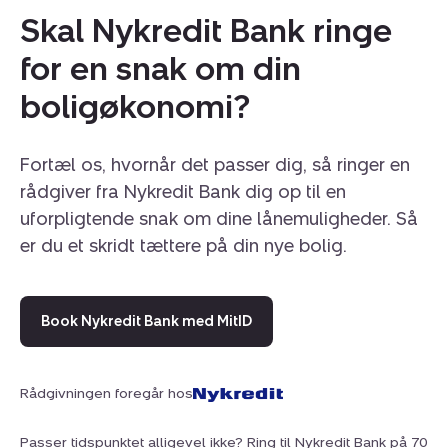
E/F Aggersvoldhus, stor og populær ejerforening
Skal Nykredit Bank ringe
beliggende i denne løbende vedligeholdte
for en snak om din
murstensejendom opført år 1934. Her er der bl.a.
indenfor de senere år afsluttet renoveringsprojekter
boligøkonomi?
såsom: Udskiftning af tegltag, facaderenovering på ind-
og udvendig side samt individuel tilslutning til
altanprojekt. Ejerforeningen råder over et solrigt og
Fortæl os, hvornår det passer dig, så ringer en
grønt gårdmiljø, tørreloft, samt opbevaring af cykel i
rådgiver fra Nykredit Bank dig op til en
kælderareal.
uforpligtende snak om dine lånemuligheder. Så
er du et skridt tættere på din nye bolig.
OMRÅDET:
Lejligheden er ideel til singlen, forældrekøb,
førstegangskøberen eller det unge par, der søger en
Book Nykredit Bank med MitID
lejlighed beliggende på en god placering, hvor man
indenfor kort afstand både har Brønshøj og Vanløse
Torv, indkøbsmuligheder, grønne områder som
Rådgivningen foregår hos
Degnemosen og Bellahøjparken, samt en kortere
cykeltur fra Vanløse bymidte, der byder på gode
Passer tidspunktet alligevel ikke? Ring til Nykredit Bank på 70
indkøbsmuligheder, storcenteret Kronen, offentlig