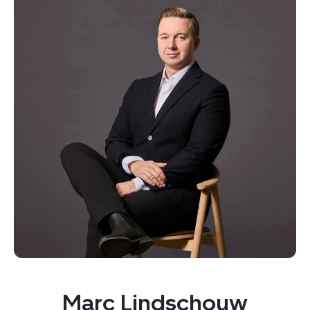
Kopier link
Del via mail
Marc Lindschouw