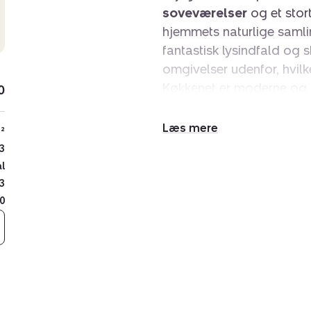
soveværelser
og et stort
hjemmets naturlige samlin
fantastisk lysindfald og s
omgivelser udenfor, hvilk
Køkkenet er moderne og 
0
arbejdsforhold, mens oph
spiseafdeling og hyggelig
Udvid/skjul
²
udgang til en
stor altan
,
tekst
3
fællesarealer og området
al
Badeværelset fremstår sti
3
vaskefaciliteter
, som bi
0
Moderne ejendom 
Gyngemose Park er kendt