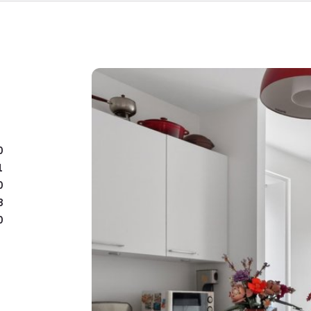
fællesarealer og familiev
med grønne områder, sti
motion og afslapning.
Ideel beliggenhed 
Beliggenheden gør hverda
gåafstand til både
Engha
0
mens dagligvareindkøb hu
1
få minutter fra boligen.
0
For naturelskere ligger
G
8
grønne stisystemer, sø o
0
busforbindelser fra Juni
af Storkøbenhavn.
En moderne og velindrette
lysforhold og en attrakti
og hverdagens fornøden