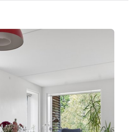
enlige atmosfære. Her får du et trygt nærmiljø
systemer og gode muligheder for både leg,
for børnefamilien
gen nem for hele familien. Der er kort
vegård Skole
og
Børnehuset Paletten
,
rtigt klares hos
REMA 1000
, som ligger blot
yngemosen
inden for kort afstand med
g rekreative områder. Samtidig giver gode
 Allé nem adgang til både København og resten
t bolig med plads til familielivet, skønne
v beliggenhed tæt på både natur, institutioner
heder.