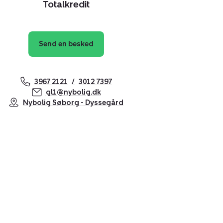
Totalkredit
Send en besked
3967 2121
3012 7397
gl1@nybolig.dk
Nybolig Søborg - Dyssegård