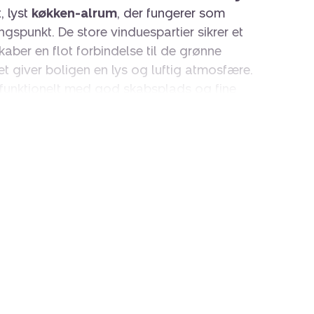
, lyst
køkken-alrum
, der fungerer som
gspunkt. De store vinduespartier sikrer et
kaber en flot forbindelse til de grønne
et giver boligen en lys og luftig atmosfære.
funktionelt med god skabsplads og fine
oldsrummet giver plads til både
t sofaarrangement. Fra stuen er der direkte
 hvor du kan nyde udsigten over de grønne
s fredelige omgivelser.
lrent og praktisk indrettet med
integrerede
drager til en nem og velfungerende hverdag.
omgivet af grønne arealer
 for sin moderne bebyggelse, velholdte