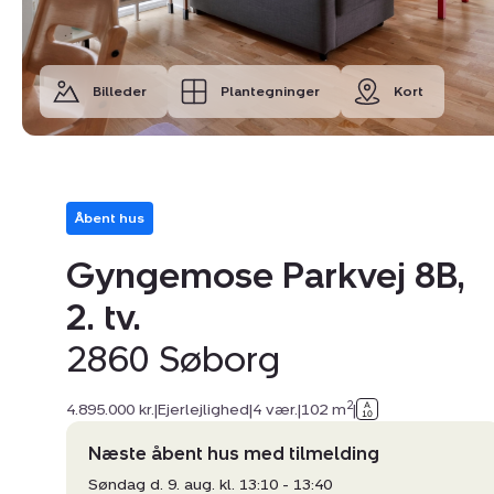
Billeder
Plantegninger
Kort
Åbent hus
Gyngemose Parkvej 8B,
2. tv.
2860 Søborg
2
4.895.000 kr.
|
Ejerlejlighed
|
4 vær.
|
102 m
|
Næste åbent hus med tilmelding
Søndag d. 9. aug. kl. 13:10 - 13:40