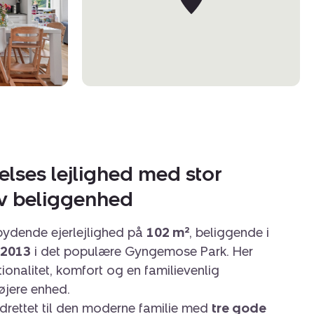
lses lejlighed med stor
tiv beliggenhed
bydende ejerlejlighed på
102 m²
, beliggende i
2013
i det populære Gyngemose Park. Her
tionalitet, komfort og en familievenlig
øjere enhed.
ndrettet til den moderne familie med
tre gode