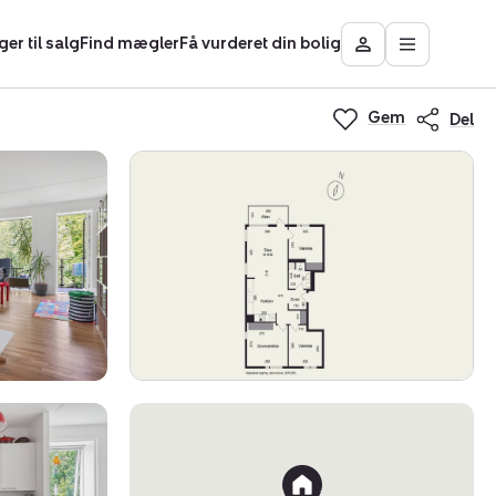
ger til salg
Find mægler
Få vurderet din bolig
Åbn
Besøg
hovedmen
Mit
Nybolig
Gem
Del