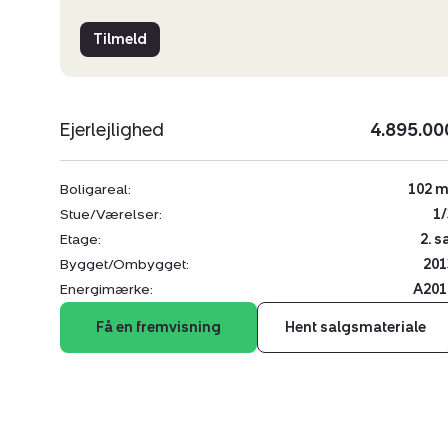
Tilmeld
Ejerlejlighed
4.895.00
Boligareal:
102 m
Stue/Værelser:
1/
Etage:
2. s
Bygget/Ombygget:
201
Energimærke:
A201
Få en fremvisning
Hent salgsmateriale