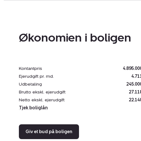
Økonomien i boligen
Kontantpris
4.895.00
Ejerudgift pr. md.
4.71
Udbetaling
245.00
Brutto ekskl. ejerudgift
27.11
Netto ekskl. ejerudgift
22.14
Tjek boliglån
Giv et bud på boligen