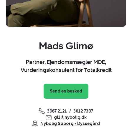
Mads Glimø
Partner, Ejendomsmægler MDE,
Vurderingskonsulent for Totalkredit
Send en besked
Kopier link
Del via mail
3967 2121
3012 7397
gl1@nybolig.dk
Nybolig Søborg - Dyssegård