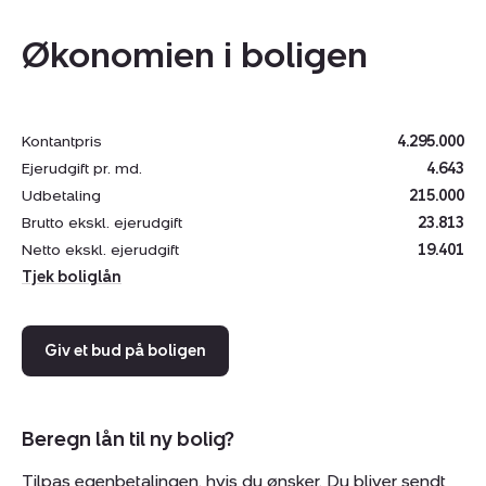
planløsning udnytter kvadratmeterne optimalt, så
Økonomien i boligen
hjemmet opleves både rummeligt og velfungerende.
Tinglyst kælder med mange muligheder
Kontantpris
4.295.000
Ejerudgift pr. md.
4.643
En særlig kvalitet ved boligen er den
tinglyste kælder
Udbetaling
215.000
på 51 m²
, som tilfører en lang række
Brutto ekskl. ejerudgift
23.813
anvendelsesmuligheder. Her findes blandt andet
Netto ekskl. ejerudgift
19.401
tekøkken, badeværelse og to disponible rum
, der
Tjek boliglån
kan benyttes til hjemmekontor, gæsteafdeling,
hobbyrum eller ekstra opbevaring – alt efter familiens
behov.
Giv et bud på boligen
Attraktiv beliggenhed i Dyssegård
Beregn lån til ny bolig?
Beliggenheden på Vangedevej giver nem adgang til alt
det, der får hverdagen til at fungere. Indkøb kan klares
Tilpas egenbetalingen, hvis du ønsker. Du bliver sendt