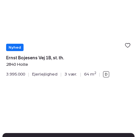
Vej
st
1B,
tv.
st.
2
th.,
D
2840
Holte
Nyhed
Ernst Bojesens Vej 1B, st. th.
2840 Holte
Dal
2
3.995.000
|
Ejerlejlighed
|
3 vær.
|
64 m
|
28
4.