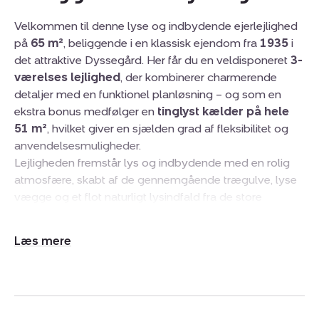
Velkommen til denne lyse og indbydende ejerlejlighed
på
65 m²
, beliggende i en klassisk ejendom fra
1935
i
det attraktive Dyssegård. Her får du en veldisponeret
3-
værelses lejlighed
, der kombinerer charmerende
detaljer med en funktionel planløsning – og som en
ekstra bonus medfølger en
tinglyst kælder på hele
51 m²
, hvilket giver en sjælden grad af fleksibilitet og
anvendelsesmuligheder.
Lejligheden fremstår lys og indbydende med en rolig
atmosfære, skabt af de gennemgående trægulve, lyse
vægge og et flot naturligt lysindfald fra de store
vinduespartier. Boligen rummer en hyggelig stue med
udsigt til ejendommens grønne omgivelser, to gode
Udvid/skjul
værelser med mange anvendelsesmuligheder samt et
tekst
funktionelt køkken indrettet med hvide elementer og lys
træbordplade, der skaber et moderne og indbydende
udtryk.
Badeværelset er praktisk indrettet, og boligens