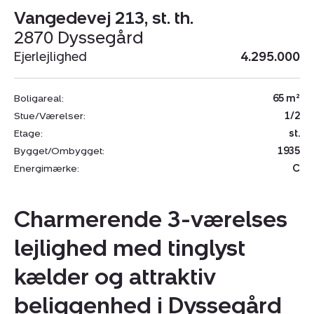
Vangedevej 213, st. th.
2870 Dyssegård
Ejerlejlighed
4.295.000
Boligareal:
65 m²
Stue/Værelser:
1/2
Etage:
st.
Bygget/Ombygget:
1935
Energimærke:
C
Charmerende 3-værelses
lejlighed med tinglyst
kælder og attraktiv
beliggenhed i Dyssegård