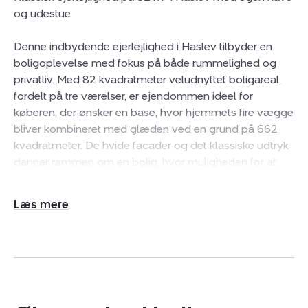
og udestue
Denne indbydende ejerlejlighed i Haslev tilbyder en
boligoplevelse med fokus på både rummelighed og
privatliv. Med 82 kvadratmeter veludnyttet boligareal,
fordelt på tre værelser, er ejendommen ideel for
køberen, der ønsker en base, hvor hjemmets fire vægge
bliver kombineret med glæden ved en grund på 662
kvadratmeter. De hvide facader og det klassiske udtryk
danner rammen om en bolig, hvor muligheden for at
indrette sig efter egne ønsker er til stede fra første dag.
De store vinduespartier sikrer et godt lysindfald i hele
Udvid/skjul
boligen, hvilket skaber en indbydende atmosfære i de
tekst
primære opholdsrum.
Indretningen er gennemtænkt og funktionel med to
stuer, der giver fleksibilitet i hverdagen. De to stuer
adskilles af elegante dobbelte glasdøre, hvilket