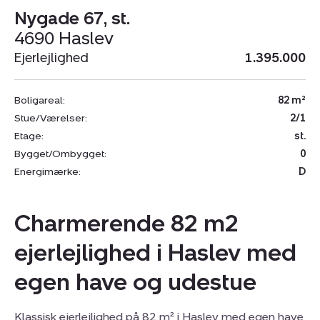
Nygade 67, st.
4690 Haslev
Ejerlejlighed
1.395.000
Boligareal:
82 m²
Stue/Værelser:
2/1
Etage:
st.
Bygget/Ombygget:
0
Energimærke:
D
Charmerende 82 m2
ejerlejlighed i Haslev med
egen have og udestue
Klassisk ejerlejlighed på 82 m² i Haslev med egen have