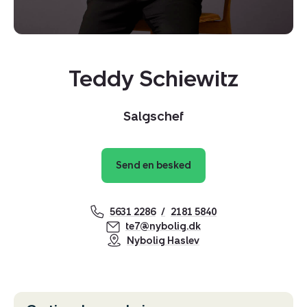
Teddy Schiewitz
Salgschef
Send en besked
5631 2286
2181 5840
te7@nybolig.dk
Nybolig Haslev
Kopier link