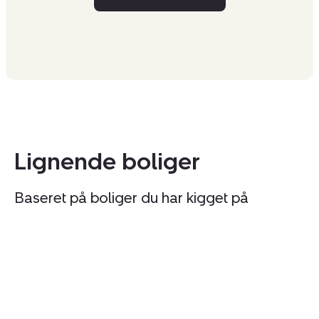
Lignende boliger
Baseret på boliger du har kigget på
Ejerlejlighed:
Ej
Nygade
V
67,
6,
1.,
st
4690
th.
Haslev
4