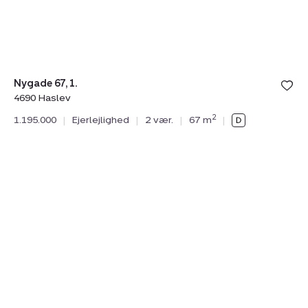
St
H
Nygade 67, 1.
4690 Haslev
2
1.195.000
|
Ejerlejlighed
|
2 vær.
|
67 m
|
N
Ves
46