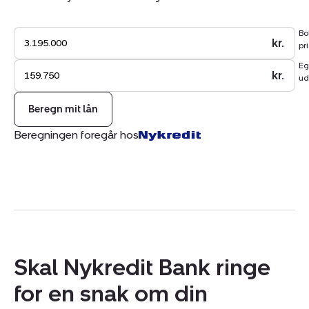
Bo
kr.
pri
Eg
kr.
ud
Beregn mit lån
Beregningen foregår hos
Skal Nykredit Bank ringe
for en snak om din