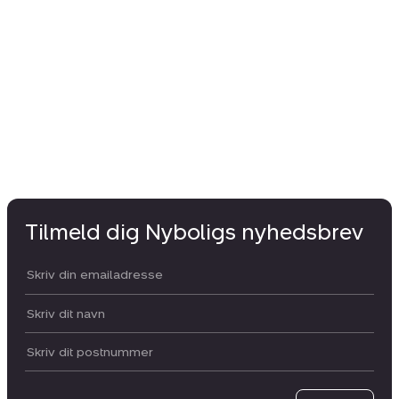
Sm
325
3.
Tilmeld dig Nyboligs nyhedsbrev
Din email:
Dit navn:
Postnummer