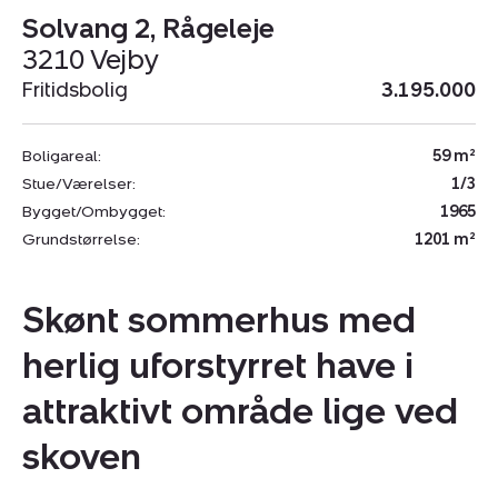
Solvang 2, Rågeleje
3210 Vejby
Fritidsbolig
3.195.000
Boligareal:
59 m²
Stue/Værelser:
1/3
Bygget/Ombygget:
1965
Grundstørrelse:
1201 m²
Skønt sommerhus med
herlig uforstyrret have i
attraktivt område lige ved
skoven