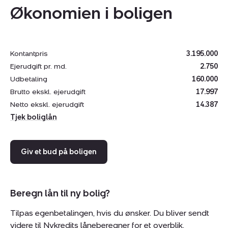
Økonomien i boligen
Indrettet med entré, 3 gode værelser, nyere køkken i
delvis åben forbindelse med hyggelig opholdsstue,
badeværelse med bruseniche og udestue på 19 kvm.,
der er med til at forlænge sæsonen. Fin træterrasse -
Kontantpris
3.195.000
delvis overdækket.
Ejerudgift pr. md.
2.750
Haven er dejlig afskærmet, nemt at passe og med god
Udbetaling
160.000
plads til diverse aktiviteter.
Brutto ekskl. ejerudgift
17.997
Kom og se dette skønne sommerhus på Solvang 2 i
Netto ekskl. ejerudgift
14.387
Rågeleje - kontakt Nybolig Rågeleje på 4731 1900
Tjek boliglån
eller 3210@nybolig.dk
Giv et bud på boligen
Beregn lån til ny bolig?
Tilpas egenbetalingen, hvis du ønsker. Du bliver sendt
videre til Nykredits låneberegner for et overblik.