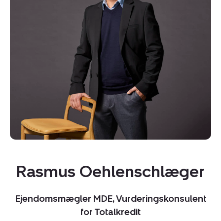
Kopier link
Del via mail
Rasmus Oehlenschlæger
Ejendomsmægler MDE, Vurderingskonsulent
for Totalkredit