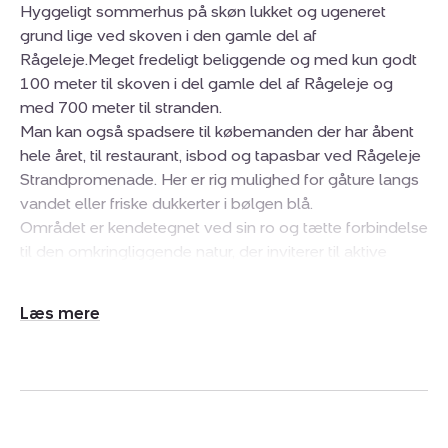
Hyggeligt sommerhus på skøn lukket og ugeneret
grund lige ved skoven i den gamle del af
Rågeleje.Meget fredeligt beliggende og med kun godt
100 meter til skoven i del gamle del af Rågeleje og
med 700 meter til stranden.
Man kan også spadsere til købemanden der har åbent
hele året, til restaurant, isbod og tapasbar ved Rågeleje
Strandpromenade. Her er rig mulighed for gåture langs
vandet eller friske dukkerter i bølgen blå.
Området er kendetegnet ved sin ro og tætte forbindelse
til den omkringliggende natur, der inviterer til aktive
dage og rolig afslapning i et miljø, hvor tiden kan få lov
at stå stille.
Udvid/skjul
Haven er virkelig skøn med en god blanding af ældre
tekst
randbeplantning og godt med lys, så man er lukket af
mod naboer og kan opholde sig uforstyrret på de
herlige terrassemiljøer.
Sommerhuset fremstår hyggeligt med den rigtige
stemning både inde og ude.