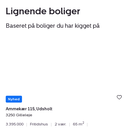
Lignende boliger
Baseret på boliger du har kigget på
Fritidshus:
Fr
Tilmeld åbent hus
søndag 09. august kl. 11.00 - 16.00
Ammekær
S
115,
St
Udsholt,
9,
3250
Sm
Gilleleje
3
Gi
Nyhed
Ammekær 115, Udsholt
3250 Gilleleje
N
2
3.395.000
|
Fritidshus
|
2 vær.
|
65 m
|