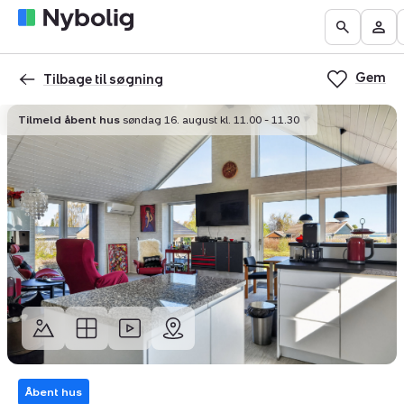
Boliger
Find
Få
Go
Be
til
mægler
vurderet
to
Mit
salg
din
Gem
the
Nyb
Tilbage til søgning
bolig
Search
Tilmeld åbent hus
søndag 16. august kl. 11.00 - 11.30
page
Åbent hus