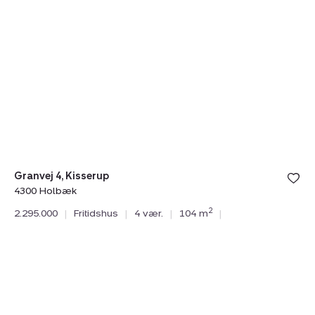
Fritidshus:
Fr
Granvej
A
4,
E
Kisserup,
8,
4300
4
Holbæk
V
Granvej 4, Kisserup
4300 Holbæk
2
2.295.000
|
Fritidshus
|
4 vær.
|
104 m
|
Ar
43
2.