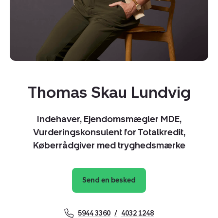
Del via mail
Thomas Skau Lundvig
Indehaver, Ejendomsmægler MDE,
Vurderingskonsulent for Totalkredit,
Køberrådgiver med tryghedsmærke
Send en besked
5944 3360
4032 1248