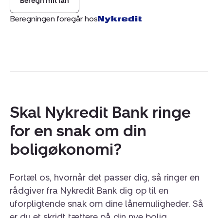
Beregn mit lån
Oplev dette dejlige sted, hvor der er adgang til
terrassen fra alle rum, og hvor terrassen omkredser
Beregningen foregår hos
boligen.
Her er højt til himlen.
Skal Nykredit Bank ringe
for en snak om din
boligøkonomi?
Fortæl os, hvornår det passer dig, så ringer en
rådgiver fra Nykredit Bank dig op til en
uforpligtende snak om dine lånemuligheder. Så
er du et skridt tættere på din nye bolig.