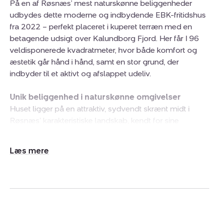
På en af Røsnæs’ mest naturskønne beliggenheder
udbydes dette moderne og indbydende EBK-fritidshus
fra 2022 – perfekt placeret i kuperet terræn med en
betagende udsigt over Kalundborg Fjord. Her får I 96
veldisponerede kvadratmeter, hvor både komfort og
æstetik går hånd i hånd, samt en stor grund, der
indbyder til et aktivt og afslappet udeliv.
Unik beliggenhed i naturskønne omgivelser
Huset ligger på en attraktiv, sydvendt skrænt midt i
Røsnæs’ karakteristiske landskab, kendt for sine
dramatiske bakker, smukke kyststrækninger og et af
Danmarks mest solrige mikroklimaer. Området er ideelt
Udvid/skjul
til naturoplevelser året rundt med stier, vandreruter og
tekst
det populære Naturrum inden for kort afstand. Der er
ligeledes nem adgang til stranden, og for
golfentusiaster ligger Kalundborg Golfklub i bekvem
nærhed.