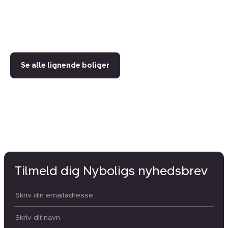
44
6.
Se alle lignende boliger
Tilmeld dig Nyboligs nyhedsbrev
Din email:
Dit navn: