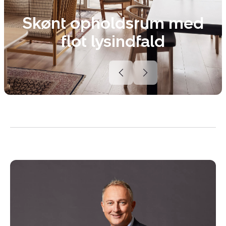
Skønt opholdsrum med
flot lysindfald