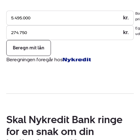
familie og gæster.
Bo
kr.
pri
Eg
kr.
ud
Beregn mit lån
Beregningen foregår hos
Skal Nykredit Bank ringe
for en snak om din