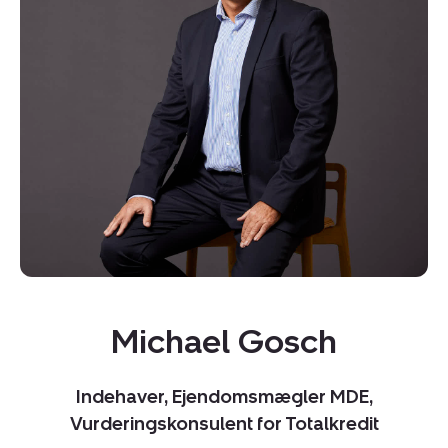
Kopier link
Michael Gosch
Del via mail
Indehaver, Ejendomsmægler MDE,
Vurderingskonsulent for Totalkredit