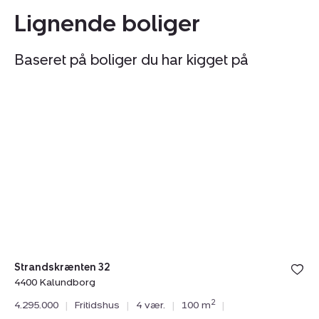
Lignende boliger
Baseret på boliger du har kigget på
Fritidshus:
Fr
Strandskrænten
S
32,
50
4400
4
Kalundborg
K
Strandskrænten 32
4400 Kalundborg
2
4.295.000
|
Fritidshus
|
4 vær.
|
100 m
|
Sm