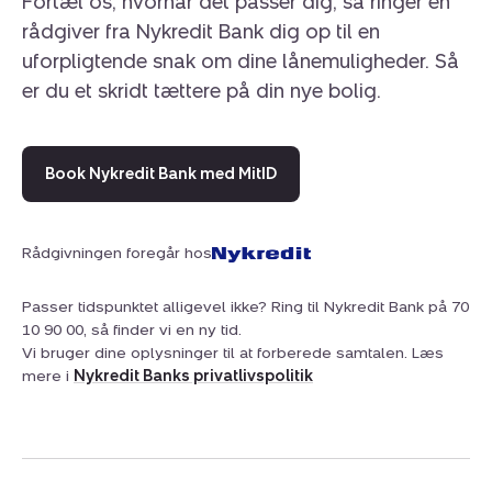
Fortæl os, hvornår det passer dig, så ringer en
Det store terrassemiljø har både overdækket parti og
rådgiver fra Nykredit Bank dig op til en
parti under åben himmel. Således kan I bruge terrassen
uforpligtende snak om dine lånemuligheder. Så
både, når solen står højt, når sommeren går på hæld og
er du et skridt tættere på din nye bolig.
når duggen falder og sommerregnen trommer på taget.
Haven er solrig, nem og fredfyldt. Her kan I ofte opleve
besøg af både rådyr og harer og selvfølgelig en bred
Book Nykredit Bank med MitID
vifte af områdets fuglearter.
Vi glæder os til at vise jer rundt.
Rådgivningen foregår hos
Passer tidspunktet alligevel ikke? Ring til Nykredit Bank på 70
10 90 00, så finder vi en ny tid.
Vi bruger dine oplysninger til at forberede samtalen. Læs
mere i
Nykredit Banks privatlivspolitik