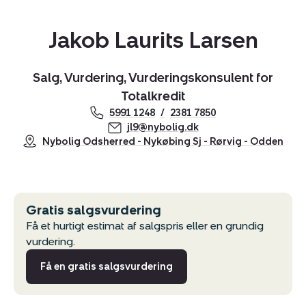
Jakob Laurits Larsen
Salg, Vurdering, Vurderingskonsulent for
Totalkredit
Kopier link
5991 1248
2381 7850
jl9@nybolig.dk
Del via mail
Nybolig Odsherred - Nykøbing Sj - Rørvig - Odden
Gratis salgsvurdering
Få et hurtigt estimat af salgspris eller en grundig
vurdering.
Få en gratis salgsvurdering