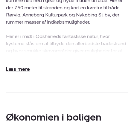
komme helt ned i gear og nyde fritiden til fulde. Her er
der 750 meter til stranden og kort en køretur til både
Rørvig, Anneberg Kulturpark og Nykøbing Sj. by, der
rummer masser af indkøbsmuligheder.
Her er i midt i Odsherreds fantastiske natur, hvor
kysterne slås om at tilbyde den allerbedste badestrand
og hvor smukke skovområder giver muligheder for at
følge årstidernes skifte på nærmeste hold. Det er her
økologiske gårdbutikker sælger af egne produkter, hvor
Udvid/skjul
Sommerland Sjælland altid er et hit for de mindste og,
tekst
hvor åbne vidder giver de smukkeste skuer. Og det er
her, at dette charmerende fritidshus nu kan danne
rammer om jeres fritid. Om langsomme weekender,
hyggelige selskaber i haven om sommeren og varm
kakao foran brændeovnen efter lange gåture i efteråret.
Økonomien i boligen
Fritidshuset på Drosselholmvej 17 er opført i 1978 og
er fra 2010 og frem til i dag forbedret, opdateret og