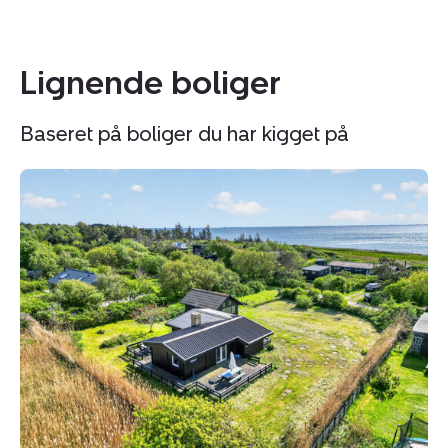
Lignende boliger
Baseret på boliger du har kigget på
Fritidshus:
Fr
Ørnevej
Pi
17,
12
Yderby
4
Lyng,
N
4583
Sj
Sjællands
Odde