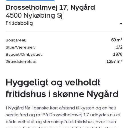
Drosselholmvej 17, Nygård
4500 Nykøbing Sj
Fritidsbolig
-
Boligareal:
60 m²
Stue/Værelser:
1/2
Bygget/Ombygget:
1978
Grundstørrelse:
1257 m²
Hyggeligt og velholdt
fritidshus i skønne Nygård
I Nygård får I ganske kort afstand til kysten og en helt
særlig fred og ro. På Drosselholmvej 17 udbydes nu et
både velholdt og stemningsfuldt fritidshus, hvor I kan