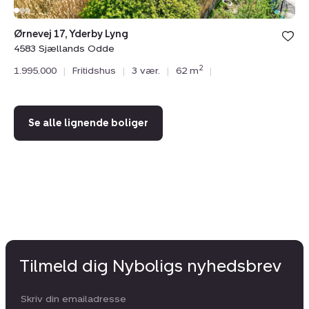
Pi
45
Ørnevej 17, Yderby Lyng
2.
4583 Sjællands Odde
2
1.995.000
|
Fritidshus
|
3 vær.
|
62 m
|
Se alle lignende boliger
Tilmeld dig Nyboligs nyhedsbrev
Din email: