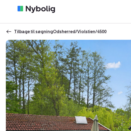
Tilbage til søgning
Odsherred
/
Violstien
/
4500