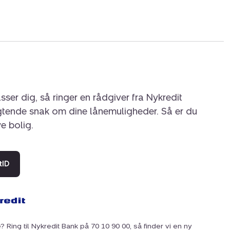
sval plads i skyggen på de varmeste dage.
 jer indenfor.
sser dig, så ringer en rådgiver fra Nykredit
igtende snak om dine lånemuligheder. Så er du
ye bolig.
tID
? Ring til Nykredit Bank på 70 10 90 00, så finder vi en ny