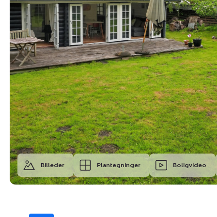
Billeder
Plantegninger
Boligvideo