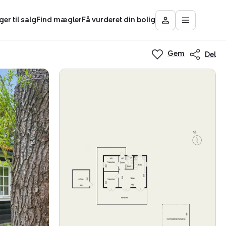
ger til salg
Find mægler
Få vurderet din bolig
Åbn
Besøg
hovedmen
Mit
Nybolig
Gem
Del