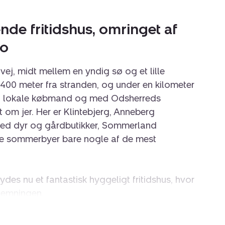
de fritidshus, omringet af
ro
et vej, midt mellem en yndig sø og et lille
 400 meter fra stranden, og under en kilometer
en lokale købmand og med Odsherreds
t om jer. Her er Klintebjerg, Anneberg
med dyr og gårdbutikker, Sommerland
e sommerbyer bare nogle af de mest
ydes nu et fantastisk hyggeligt fritidshus, hvor
stemningen.
 grund, som er omkranset af træer, er der