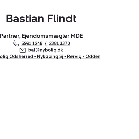
Bastian Flindt
Partner, Ejendomsmægler MDE
5991 1248
2381 3370
baf@nybolig.dk
lig Odsherred - Nykøbing Sj - Rørvig - Odden