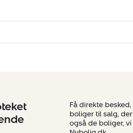
oteket
Få direkte besked,
boliger til salg, d
nende
også de boliger, vi 
Nybolig.dk.