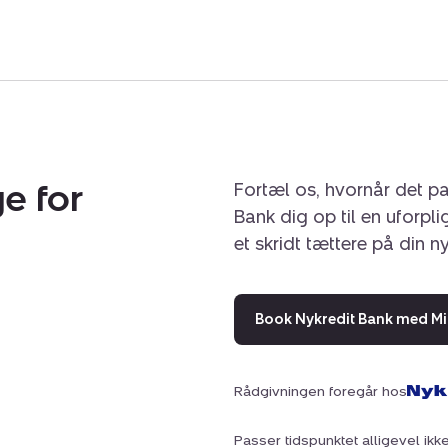
for at altid at finde en 
Vi glæder os til at invitere
e for
Fortæl os, hvornår det pa
Bank dig op til en uforpl
et skridt tættere på din n
Book Nykredit Bank med Mi
Rådgivningen foregår hos
Passer tidspunktet alligevel ikke