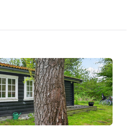
gt legehus og en stor, overdækket og
 I kan nyde ophold gennem det meste af året.
r pladsen virkelig godt udnyttet. Her får I to
 entré, badeværelse med brus og et rummeligt
e i åben forbindelse med hinanden. Gennem
ndte og afholdte sommerhusstemning
 vægge, synlige konstruktioner i lofterne,
ægulve og sprossevinduer. Her er opdateret og
løsninger, der i køkkenet gælder flotte
skabselementer og træ. I stuen fylder to sæt
eget af den sydvendte facade. Når de åbnes
smelter alrummet sammen med den store
hele dagen.
frodig. Her er en fantastisk ro, besøg af
 både sol fra morgen til aften og mulighed