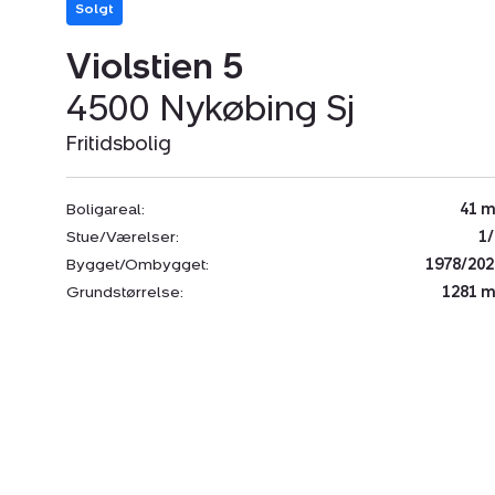
Solgt
Violstien 5
4500 Nykøbing Sj
Fritidsbolig
Boligareal:
41 m
Stue/Værelser:
1/
Bygget/Ombygget:
1978/202
Grundstørrelse:
1281 m