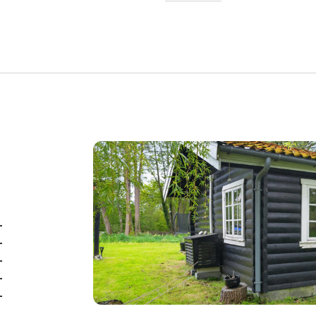
opført hovedhus, et yndi
tekst
afskærmet terrasse, hvor
Indenfor i selve boligen e
gedigne værelser, en fin
alrum med køkken og stu
hele huset er den velke
iøjnefaldende. Hvidmalede
der har åbent til kip, tr
istandsat med smagfulde 
kontraster mellem mørke 
dobbelte terrassedøre m
op i de varme måneder 
-
terrasse, som nyder sol 
-
-
Haven er nem, ugenert og 
-
-
områdets dyr og fugle og