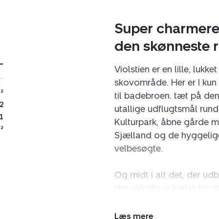
Super charmeren
den skønneste 
-
Violstien er en lille, lukk
skovområde. Her er I kun
²
til badebroen. tæt på d
2
utallige udflugtsmål rund
1
Kulturpark, åbne gårde 
²
Sjælland og de hyggelig
velbesøgte.
Og midt i alt det, der udb
der virkelig er kælet for 
På den skønne, fredfyldte
Udvid/skjul