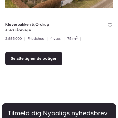
Kløverbakken 5, Ordrup
Vib
4540 Fårevejle
45
2
3.995.000
|
Fritidshus
|
4 vær.
|
78 m
|
4.
Se alle lignende boliger
Tilmeld dig Nyboligs nyhedsbrev