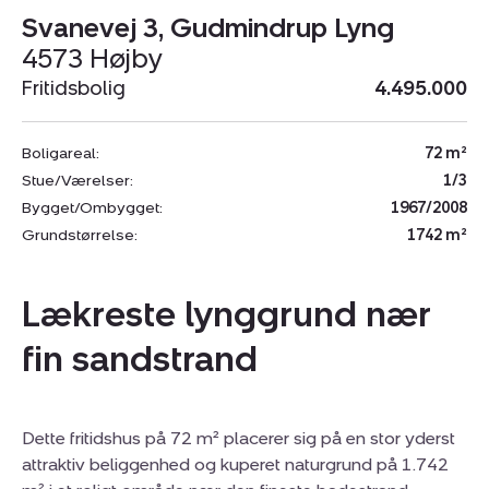
Svanevej 3, Gudmindrup Lyng
4573 Højby
Fritidsbolig
4.495.000
Boligareal:
72 m²
Stue/Værelser:
1/3
Bygget/Ombygget:
1967/2008
Grundstørrelse:
1742 m²
Lækreste lynggrund nær
fin sandstrand
Dette fritidshus på 72 m² placerer sig på en stor yderst
attraktiv beliggenhed og kuperet naturgrund på 1.742