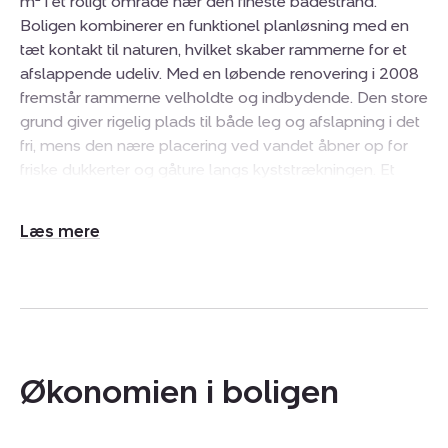
m² i et roligt område nær den fineste badestrand.
Boligen kombinerer en funktionel planløsning med en
tæt kontakt til naturen, hvilket skaber rammerne for et
afslappende udeliv. Med en løbende renovering i 2008
fremstår rammerne velholdte og indbydende. Den store
grund giver rigelig plads til både leg og afslapning i det
fri, mens den nære placering ved vandet åbner op for
friske dukkerter og gåture langs kyststrækningen. Et
tilhørende udhus med ekstra plads følger med
ejendommen, hvilket sikrer praktisk opbevaring til
Udvid/skjul
haveredskaber eller udendørsudstyr.
tekst
Inden døre mødes beboerne af et lyst opholdsmiljø,
hvor køkkenet er placeret i åben forbindelse med
alrummet og stuen. Dette centrale rum fungerer som
boligens samlingspunkt, præget af et naturligt
lysindfald og en gennemgående varme fra de lyse
Økonomien i boligen
trægulve. Huset har varmepumpe samt brændeovn
som tilføjer en ekstra dimension til indretningen og
skaber en behagelig atmosfære på køligere dage.