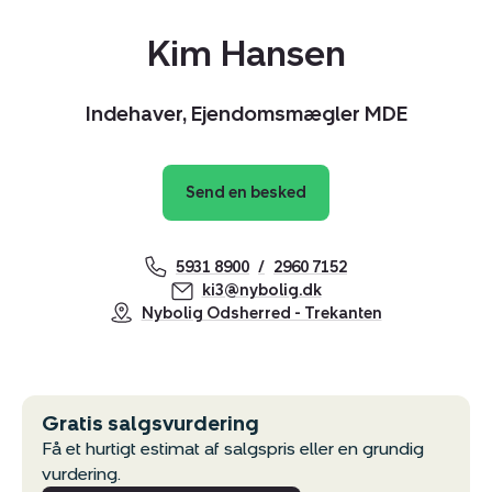
Kim Hansen
Indehaver, Ejendomsmægler MDE
Send en besked
5931 8900
2960 7152
ki3@nybolig.dk
Nybolig Odsherred - Trekanten
Kopier link
Del via mail
Gratis salgsvurdering
Få et hurtigt estimat af salgspris eller en grundig
vurdering.