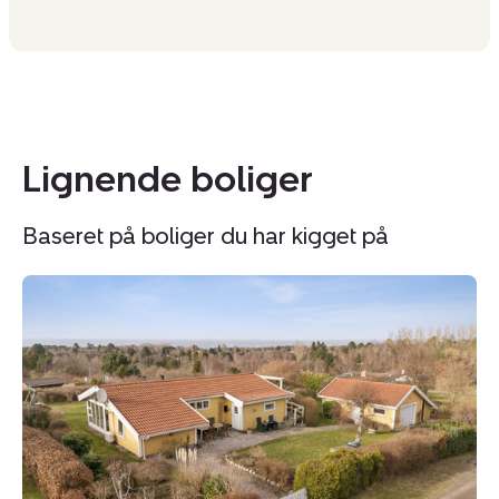
Lignende boliger
Baseret på boliger du har kigget på
Fritidshus:
Fr
Kløverbakken
Vi
5,
13
Ordrup,
El
4540
Ly
Fårevejle
4
Vi